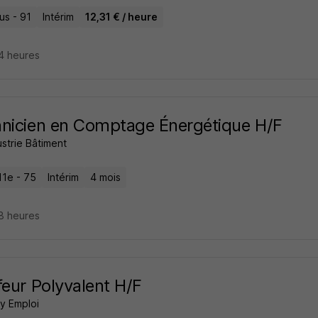
us - 91
Intérim
12,31 € / heure
14 heures
nicien en Comptage Énergétique H/F
ustrie Bâtiment
11e - 75
Intérim
4 mois
18 heures
feur Polyvalent H/F
 Emploi