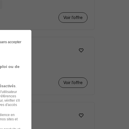
Voir l’offre
sans accepter
ploi ou de
+ 2
Voir l’offre
ésactivés
.
'utilisateur
préférences
 vérifier s'il
ves d'accès
udience en
nos sites et