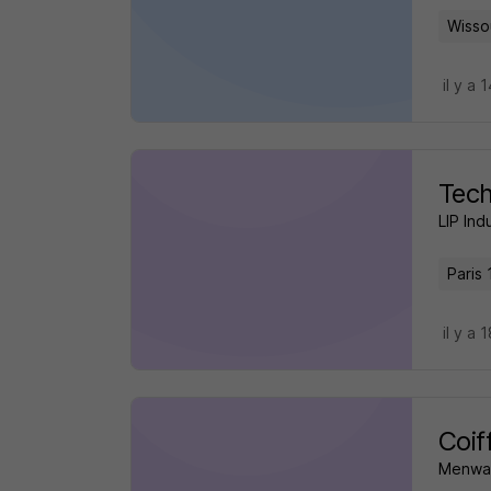
Wisso
il y a 
Tech
LIP Ind
Paris 
il y a 
Coif
Menway