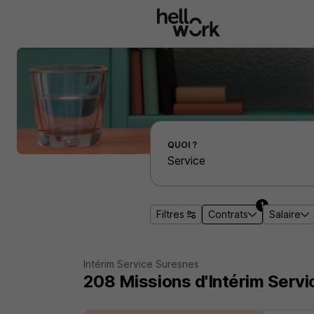
Aller au contenu principal
Effectuer une recherche d'emploi par localité
QUOI ?
1
Filtres
Contrats
Salaire
Intérim Service Suresnes
208
Missions d'Intérim
Servi