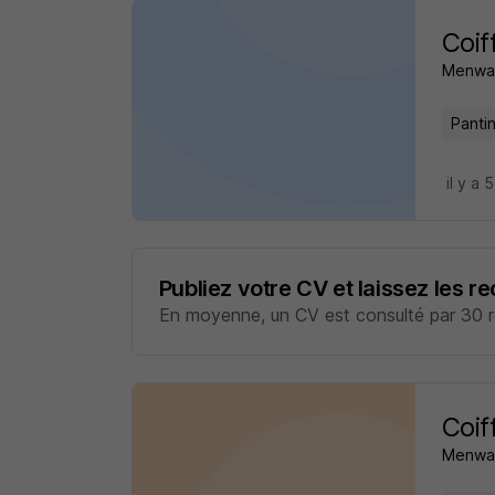
Coif
Menway
Pantin
il y a 
Publiez votre CV et laissez les r
En moyenne, un CV est consulté par 30 re
Coif
Menway