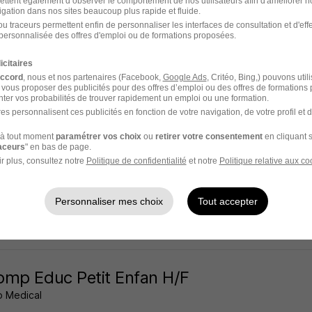
ettent également d’observer le comportement de nos utilisateurs afin d'améliorer no
igation dans nos sites beaucoup plus rapide et fluide.
val - 78
Intérim
12,31 € / heure
u traceurs permettent enfin de personnaliser les interfaces de consultation et d'eff
personnalisée des offres d'emploi ou de formations proposées.
14 heures
icitaires
accord
, nous et nos partenaires (Facebook,
Google Ads
, Critéo, Bing,) pouvons util
 vous proposer des publicités pour des offres d’emploi ou des offres de formations
ter vos probabilités de trouver rapidement un emploi ou une formation.
es personnalisent ces publicités en fonction de votre navigation, de votre profil et 
mp Educ Petit Enfan H/F
à tout moment
paramétrer vos choix
ou
retirer votre consentement
en cliquant s
 Medical
raceurs
" en bas de page.
r plus, consultez notre
Politique de confidentialité
et notre
Politique relative aux co
-Germain-en-Laye - 78
Intérim
12,31 € / heure
Personnaliser mes choix
Tout accepter
14 heures
mp Educ Petit Enfan H/F
 Medical