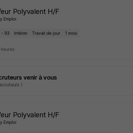
feur Polyvalent H/F
 Emploi
 - 93
Intérim
Travail de jour
1 mois
5 heures
ecruteurs venir à vous
cruteurs !
feur Polyvalent H/F
 Emploi