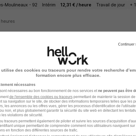
les-Moulineaux - 92
Intérim
12,31 € / heure
Travail de jour
+ 1
5 heures
Continuer 
feur Polyvalent H/F
 Emploi
 utilise des cookies ou traceurs pour rendre votre recherche d’em
gne-Billancourt - 92
Intérim
Temps partiel
12,31 - 14 € / heure
formation encore plus efficace.
ictement nécessaires
5 heures
 sont nécessaires au bon fonctionnement de nos services et
ne peuvent pas être d
amment
de l'ensemble des cookies ou traceurs
permettant de maintenir la session de l
t sa navigation sur le site, de stocker des informations temporaires telles que les 
rs, les annonces ou les offres vues, gérer les processus d'identification de l'utilisateur,
ou non, et plus globalement garantir la sécurité du site web en détectant les tentati
les violations de sécurité.
mp Educ Petit Enfan H/F
u traceurs permettent également de piloter et suivre les sources d'acquisition d'a
identifiant unique permettant de comprendre comment nos utilisateurs naviguent sur 
 Medical
ns en fonction des différentes sources de trafic.