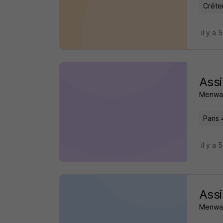
Crétei
il y a 
Assi
Menway
Paris 
il y a 
Assi
Menway