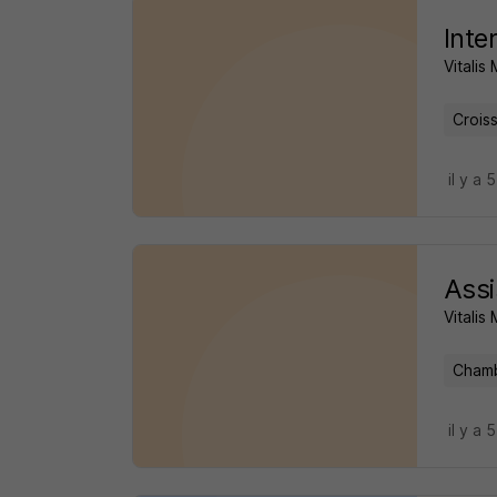
Inte
Vitalis
Crois
il y a 
Assi
Vitalis
Chamb
il y a 