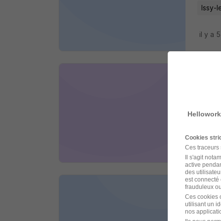
Issy-
il y a 
Coif
Menway
Hellowork
Boulo
Cookies str
il y a 
Ces traceurs
Il s'agit not
active pendan
des utilisateu
est connecté 
frauduleux ou 
Acco
Ces cookies o
utilisant un 
Adecco
nos applicatio