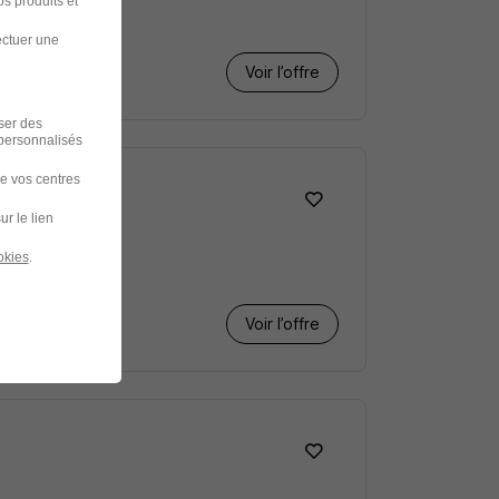
s produits et
ectuer une
Voir l’offre
iser des
 personnalisés
de vos centres
ur le lien
okies
.
Voir l’offre