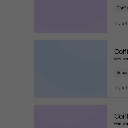
Confl
il y a 1
Coif
Menway
Sceau
il y a 1
Coif
Menway