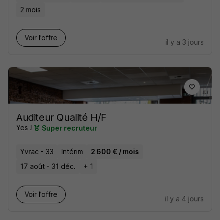
2 mois
Voir l’offre
il y a 3 jours
Auditeur Qualité H/F
Yes !
Super recruteur
Yvrac - 33
Intérim
2 600 € / mois
17 août - 31 déc.
+ 1
Voir l’offre
il y a 4 jours