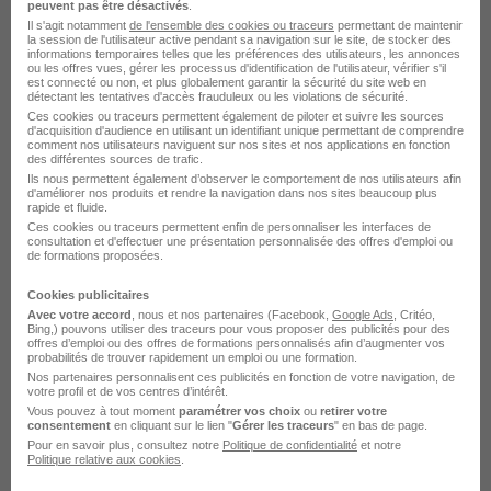
peuvent pas être désactivés
.
Il s'agit notamment
de l'ensemble des cookies ou traceurs
permettant de maintenir
la session de l'utilisateur active pendant sa navigation sur le site, de stocker des
informations temporaires telles que les préférences des utilisateurs, les annonces
ou les offres vues, gérer les processus d'identification de l'utilisateur, vérifier s'il
est connecté ou non, et plus globalement garantir la sécurité du site web en
détectant les tentatives d'accès frauduleux ou les violations de sécurité.
Ces cookies ou traceurs permettent également de piloter et suivre les sources
d'acquisition d'audience en utilisant un identifiant unique permettant de comprendre
Charge Assurance Qualite - Sanofi -
comment nos utilisateurs naviguent sur nos sites et nos applications en fonction
des différentes sources de trafic.
R2864303 H/F
Ils nous permettent également d’observer le comportement de nos utilisateurs afin
Supplay
d'améliorer nos produits et rendre la navigation dans nos sites beaucoup plus
rapide et fluide.
Ces cookies ou traceurs permettent enfin de personnaliser les interfaces de
consultation et d'effectuer une présentation personnalisée des offres d'emploi ou
Ambarès-et-Lagrave - 33
Intérim
de formations proposées.
45 000 - 50 000 € / an
5 mois
Cookies publicitaires
Avec votre accord
, nous et nos partenaires (Facebook,
Google Ads
, Critéo,
Bing,) pouvons utiliser des traceurs pour vous proposer des publicités pour des
Voir l’offre
offres d’emploi ou des offres de formations personnalisés afin d’augmenter vos
il y a 12 jours
probabilités de trouver rapidement un emploi ou une formation.
Nos partenaires personnalisent ces publicités en fonction de votre navigation, de
votre profil et de vos centres d’intérêt.
Vous pouvez à tout moment
paramétrer vos choix
ou
retirer votre
consentement
en cliquant sur le lien "
Gérer les traceurs
" en bas de page.
Pour en savoir plus, consultez notre
Politique de confidentialité
et notre
Politique relative aux cookies
.