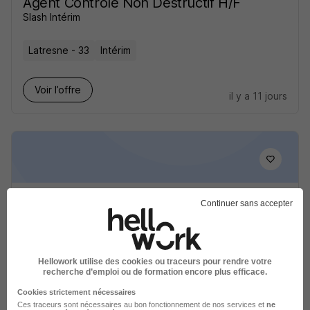
Agent Contrôle Non Destructif H/F
Slash Intérim
Latresne - 33
Intérim
Voir l’offre
il y a 11 jours
Agent de Controle Production H/F
Continuer sans accepter
Slash Intérim
Latresne - 33
Intérim
Hellowork utilise des cookies ou traceurs pour rendre votre
recherche d’emploi ou de formation encore plus efficace.
Voir l’offre
Cookies strictement nécessaires
il y a 11 jours
Ces traceurs sont nécessaires au bon fonctionnement de nos services et
ne