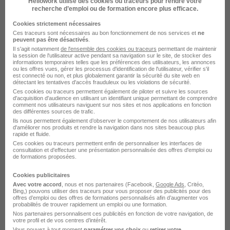
Hellowork utilise des cookies ou traceurs pour rendre votre
recherche d’emploi ou de formation encore plus efficace.
Voir l’offre
il y a 14 jours
Cookies strictement nécessaires
Ces traceurs sont nécessaires au bon fonctionnement de nos services et
ne
peuvent pas être désactivés
.
Il s'agit notamment
de l'ensemble des cookies ou traceurs
permettant de maintenir
la session de l'utilisateur active pendant sa navigation sur le site, de stocker des
informations temporaires telles que les préférences des utilisateurs, les annonces
ou les offres vues, gérer les processus d'identification de l'utilisateur, vérifier s'il
est connecté ou non, et plus globalement garantir la sécurité du site web en
détectant les tentatives d'accès frauduleux ou les violations de sécurité.
Ces cookies ou traceurs permettent également de piloter et suivre les sources
Responsable du Contrôle de Gestion
d'acquisition d'audience en utilisant un identifiant unique permettant de comprendre
comment nos utilisateurs naviguent sur nos sites et nos applications en fonction
H/F
des différentes sources de trafic.
Ils nous permettent également d’observer le comportement de nos utilisateurs afin
LHH Recruitment Solutions
d'améliorer nos produits et rendre la navigation dans nos sites beaucoup plus
rapide et fluide.
Ces cookies ou traceurs permettent enfin de personnaliser les interfaces de
Gennevilliers - 92
Intérim
65 000 - 75 000 € / an
consultation et d'effectuer une présentation personnalisée des offres d'emploi ou
de formations proposées.
24 août - 24 déc.
Cookies publicitaires
Avec votre accord
, nous et nos partenaires (Facebook,
Google Ads
, Critéo,
Voir l’offre
Bing,) pouvons utiliser des traceurs pour vous proposer des publicités pour des
il y a 16 jours
offres d’emploi ou des offres de formations personnalisés afin d’augmenter vos
probabilités de trouver rapidement un emploi ou une formation.
Nos partenaires personnalisent ces publicités en fonction de votre navigation, de
votre profil et de vos centres d’intérêt.
Vous pouvez à tout moment
paramétrer vos choix
ou
retirer votre