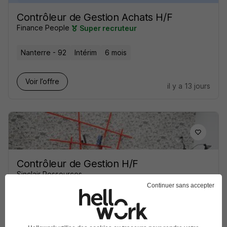
Contrôleur de Gestion Achats H/F
Finance People
Super recruteur
Nanterre - 92
Intérim
6 mois
Voir l’offre
il y a 13 jours
Contrôleur de Gestion H/F
Sinclair Ressources
Continuer sans accepter
Rueil-Malmaison - 92
Intérim
50 000 - 55 000 € / an
Télétravail partiel