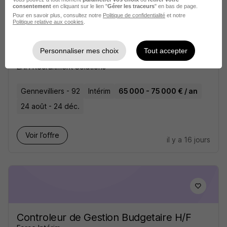
consentement
en cliquant sur le lien "
Gérer les traceurs
" en bas de page.
Pour en savoir plus, consultez notre
Politique de confidentialité
et notre
Politique relative aux cookies
.
Responsable du Contrôle de Gestion
Personnaliser mes choix
Tout accepter
H/F
LHH Recruitment Solutions
Gennevilliers - 92
Intérim
65 000 - 75 000 € / an
24 août - 24 déc.
Voir l’offre
il y a 16 jours
Controleur de Gestion Budgetaire H/F