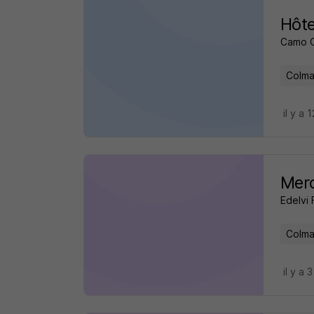
Hôte
Camo 
Colma
il y a 
Merc
Edelvi 
Colma
il y a 