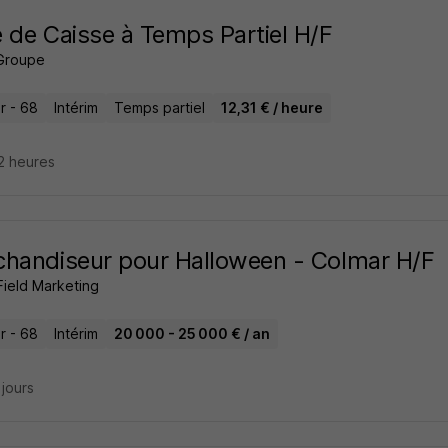
 de Caisse à Temps Partiel H/F
Groupe
r - 68
Intérim
Temps partiel
12,31 € / heure
12 heures
handiseur pour Halloween - Colmar H/F
Field Marketing
r - 68
Intérim
20 000 - 25 000 € / an
3 jours