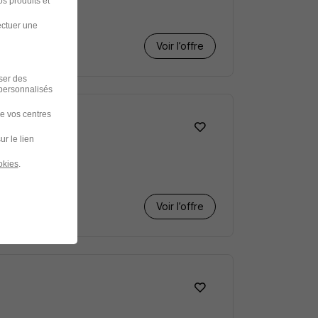
s produits et
ectuer une
Voir l’offre
iser des
 personnalisés
de vos centres
ur le lien
okies
.
Voir l’offre