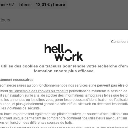
hin - 67
Intérim
12,31 € / heure
9 jours
Continuer 
e d'Emploi Employé Libre Service H/F
Experts
 utilise des cookies ou traceurs pour rendre votre recherche d’em
enheim - 68
Intérim
12,31 € / heure
Travail de jour
+ 1
formation encore plus efficace.
ictement nécessaires
16 jours
 sont nécessaires au bon fonctionnement de nos services et
ne peuvent pas être d
amment
de l'ensemble des cookies ou traceurs
permettant de maintenir la session de l
t sa navigation sur le site, de stocker des informations temporaires telles que les 
rs, les annonces ou les offres vues, gérer les processus d'identification de l'utilisateur,
ou non, et plus globalement garantir la sécurité du site web en détectant les tentati
les violations de sécurité.
handiser Multimedia H/F
u traceurs permettent également de piloter et suivre les sources d'acquisition d'a
identifiant unique permettant de comprendre comment nos utilisateurs naviguent sur 
k Paris
ns en fonction des différentes sources de trafic.