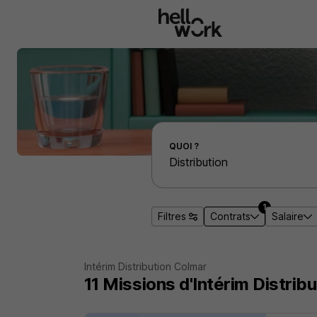
Aller au contenu principal
Effectuer une recherche d'emploi par localité
QUOI ?
1
Filtres
Contrats
Salaire
Intérim Distribution Colmar
11
Missions d'Intérim
Distrib