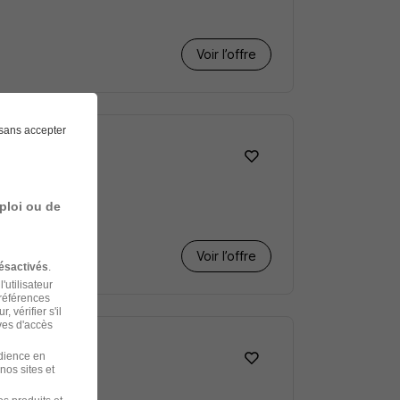
Voir l’offre
sans accepter
ploi ou de
Voir l’offre
ésactivés
.
'utilisateur
préférences
 vérifier s'il
ves d'accès
udience en
nos sites et