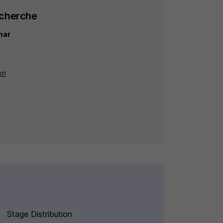
echerche
mar
on
Stage Distribution