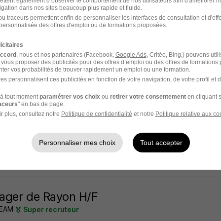
ettent également d’observer le comportement de nos utilisateurs afin d'améliorer no
igation dans nos sites beaucoup plus rapide et fluide.
r - Mulhouse - 68
Intérim
13 € / heure
u traceurs permettent enfin de personnaliser les interfaces de consultation et d'eff
personnalisée des offres d'emploi ou de formations proposées.
26 jours
icitaires
accord
, nous et nos partenaires (Facebook,
Google Ads
, Critéo, Bing,) pouvons util
 vous proposer des publicités pour des offres d’emploi ou des offres de formations
ter vos probabilités de trouver rapidement un emploi ou une formation.
es personnalisent ces publicités en fonction de votre navigation, de votre profil et 
handiser Multimedia H/F
à tout moment
paramétrer vos choix
ou
retirer votre consentement
en cliquant s
k Paris
raceurs
" en bas de page.
r plus, consultez notre
Politique de confidentialité
et notre
Politique relative aux co
hin - 67
Intérim
13 € / heure
Personnaliser mes choix
Tout accepter
26 jours
ager de Rayon H/F
TEAM
Super recruteur