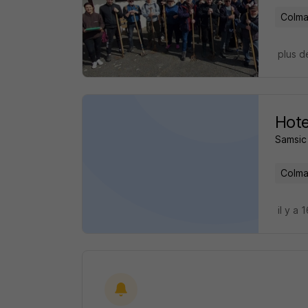
Colma
plus d
Hote
Samsic
Colma
il y a 