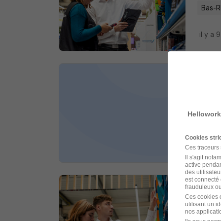
Bas-R
il y a 
Offr
Actual 
Hellowork
Wintz
Cookies str
il y a 
Ces traceurs
Il s'agit not
active pendan
des utilisateu
est connecté 
frauduleux ou 
Merc
Ces cookies o
utilisant un 
Sarawa
nos applicatio