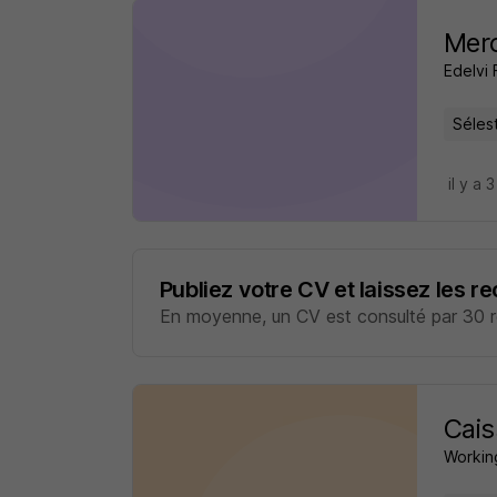
Merc
Edelvi 
Sélest
il y a 
Publiez votre CV et laissez les r
En moyenne, un CV est consulté par 30 re
Cais
Working