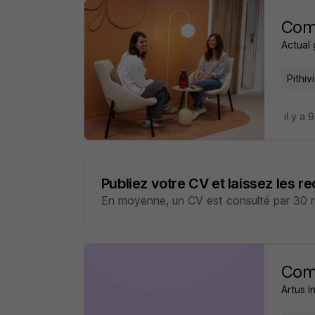
Com
Actual
Pithiv
il y a 
Publiez votre CV et laissez les r
En moyenne, un CV est consulté par 30 re
Com
Artus I