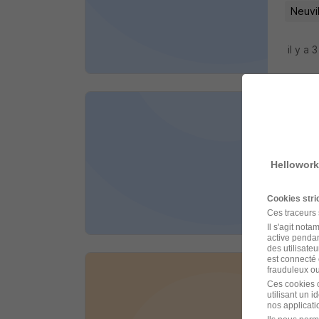
Neuvi
il y a 
Com
Actual 
Hellowork
Pithiv
Cookies str
il y a 
Ces traceurs
Il s'agit not
active pendan
des utilisateu
est connecté 
frauduleux ou 
Com
Ces cookies o
utilisant un 
Crit
nos applicatio