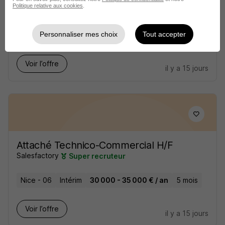
Politique relative aux cookies
.
Mougins - 06
Intérim
2 000 - 2 200 € / mois
Personnaliser mes choix
Tout accepter
71 jours
Voir l’offre
il y a 15 jours
Attaché Technico-Commercial H/F
Salesfactory
Super recruteur
Nice - 06
Intérim
30 000 - 35 000 € / an
5 mois
Voir l’offre
il y a 15 jours