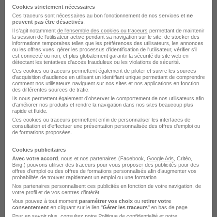
Cookies strictement nécessaires
Ces traceurs sont nécessaires au bon fonctionnement de nos services et
ne
peuvent pas être désactivés
.
Il s'agit notamment
de l'ensemble des cookies ou traceurs
permettant de maintenir
la session de l'utilisateur active pendant sa navigation sur le site, de stocker des
informations temporaires telles que les préférences des utilisateurs, les annonces
Technico-Commercial Étanchéité H/F
ou les offres vues, gérer les processus d'identification de l'utilisateur, vérifier s'il
est connecté ou non, et plus globalement garantir la sécurité du site web en
Toma Intérim
détectant les tentatives d'accès frauduleux ou les violations de sécurité.
Ces cookies ou traceurs permettent également de piloter et suivre les sources
d'acquisition d'audience en utilisant un identifiant unique permettant de comprendre
comment nos utilisateurs naviguent sur nos sites et nos applications en fonction
Mougins - 06
Intérim
1 900 € / mois
3 mois
des différentes sources de trafic.
Ils nous permettent également d’observer le comportement de nos utilisateurs afin
d'améliorer nos produits et rendre la navigation dans nos sites beaucoup plus
rapide et fluide.
Voir l’offre
il y a 14 jours
Ces cookies ou traceurs permettent enfin de personnaliser les interfaces de
consultation et d'effectuer une présentation personnalisée des offres d'emploi ou
de formations proposées.
Cookies publicitaires
Avec votre accord
, nous et nos partenaires (Facebook,
Google Ads
, Critéo,
Bing,) pouvons utiliser des traceurs pour vous proposer des publicités pour des
offres d’emploi ou des offres de formations personnalisés afin d’augmenter vos
probabilités de trouver rapidement un emploi ou une formation.
Nos partenaires personnalisent ces publicités en fonction de votre navigation, de
Conseiller Clientèle Livraison de
votre profil et de vos centres d’intérêt.
Véhicules Automobiles H/F
Vous pouvez à tout moment
paramétrer vos choix
ou
retirer votre
consentement
en cliquant sur le lien "
Gérer les traceurs
" en bas de page.
Aquila RH
Pour en savoir plus, consultez notre
Politique de confidentialité
et notre