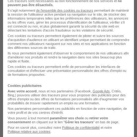
12 mois
Ces traceurs sont nécessaires au bon fonctionnement de nos services et
ne
peuvent pas être désactivés
.
Il s'agit notamment
de l'ensemble des cookies ou traceurs
permettant de maintenir
la session de l'utilisateur active pendant sa navigation sur le site, de stocker des
Voir l’offre
informations temporaires telles que les préférences des utilisateurs, les annonces
il y a 15 jours
ou les offres vues, gérer les processus d'identification de l'utilisateur, vérifier s'il
est connecté ou non, et plus globalement garantir la sécurité du site web en
détectant les tentatives d'accès frauduleux ou les violations de sécurité.
Ces cookies ou traceurs permettent également de piloter et suivre les sources
d'acquisition d'audience en utilisant un identifiant unique permettant de comprendre
comment nos utilisateurs naviguent sur nos sites et nos applications en fonction
des différentes sources de trafic.
Ils nous permettent également d’observer le comportement de nos utilisateurs afin
d'améliorer nos produits et rendre la navigation dans nos sites beaucoup plus
rapide et fluide.
Animateur - Animatrice Commerciale
Ces cookies ou traceurs permettent enfin de personnaliser les interfaces de
consultation et d'effectuer une présentation personnalisée des offres d'emploi ou
pour un Marque H/F
de formations proposées.
Top Selling
Cookies publicitaires
Avec votre accord
, nous et nos partenaires (Facebook,
Google Ads
, Critéo,
Bing,) pouvons utiliser des traceurs pour vous proposer des publicités pour des
Saint-Clément-de-Rivière - 34
Intérim
offres d’emploi ou des offres de formations personnalisés afin d’augmenter vos
probabilités de trouver rapidement un emploi ou une formation.
12,03 € / heure
Nos partenaires personnalisent ces publicités en fonction de votre navigation, de
votre profil et de vos centres d’intérêt.
Vous pouvez à tout moment
paramétrer vos choix
ou
retirer votre
Voir l’offre
consentement
en cliquant sur le lien "
Gérer les traceurs
" en bas de page.
il y a 20 jours
Pour en savoir plus, consultez notre
Politique de confidentialité
et notre
Politique relative aux cookies
.