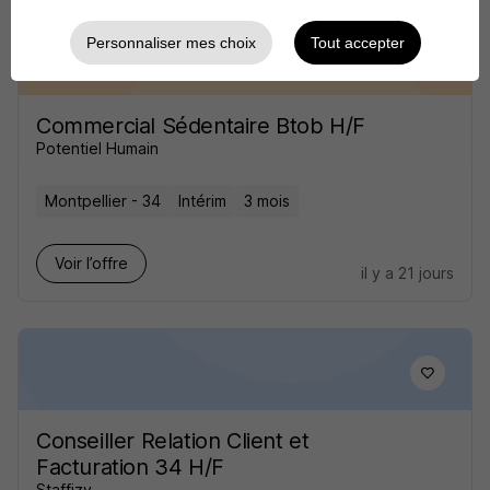
Personnaliser mes choix
Tout accepter
Commercial Sédentaire Btob H/F
Potentiel Humain
Montpellier - 34
Intérim
3 mois
Voir l’offre
il y a 21 jours
Conseiller Relation Client et
Facturation 34 H/F
Staffizy