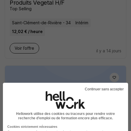
Produits Vegetal H/F
Top Selling
Saint-Clément-de-Rivière - 34
Intérim
12,02 € / heure
Voir l’offre
il y a 14 jours
Continuer sans accepter
Commercial Expérimenté Bâtiment -
Construction H/F
WHOWORKS
Hellowork utilise des cookies ou traceurs pour rendre votre
recherche d’emploi ou de formation encore plus efficace.
Pignan - 34
Intérim
12,50 - 15,25 € / heure
Cookies strictement nécessaires