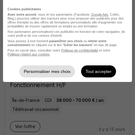
il y a 10 jours
Cookies publicitaires
Avec votre accord
, nous et nos partenaires (Facebook,
Google Ads
, Critéo,
Expertise Soc H/F
Bing,) pouvons utiliser des traceurs pour vous proposer des publicités pour des
offres d’emploi ou des offres de formations personnalisés afin d’augmenter vos
probabilités de trouver rapidement un emploi ou une formation.
Île-de-France
CDI
45 000 - 80 000 € / an
Nos partenaires personnalisent ces publicités en fonction de votre navigation, de
votre profil et de vos centres d’intérêt.
Télétravail occasionnel
Vous pouvez à tout moment
paramétrer vos choix
ou
retirer votre
consentement
en cliquant sur le lien "
Gérer les traceurs
" en bas de page.
Pour en savoir plus, consultez notre
Politique de confidentialité
et notre
Politique relative aux cookies
.
Voir l’offre
il y a 10 jours
Personnaliser mes choix
Tout accepter
Ingénieur Rams - Sûreté de
Fonctionnement H/F
Île-de-France
CDI
38 000 - 70 000 € / an
Télétravail occasionnel
Voir l’offre
il y a 15 jours