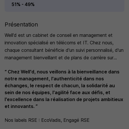
51% - 49%
Présentation
Well'd est un cabinet de conseil en management et
innovation spécialisé en télécoms et IT. Chez nous,
chaque consultant bénéficie d'un suivi personnalisé, d'un
management bienveillant et de plans de carrière sur
mesure. Rejoignez une équipe à taille humaine, impliquée
“ Chez Well'd, nous veillons à la bienveillance dans
dans des projets ambitieux.
notre management, l'authenticité dans nos
échanges, le respect de chacun, la solidarité au
sein de nos équipes, l'agilité face aux défis, et
l'excellence dans la réalisation de projets ambitieux
et innovants. ”
Nos labels RSE : EcoVadis, Engagé RSE