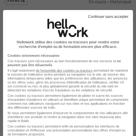
Filtres
En cours
-
Historique
Continuer sans accepter
Ingénieur DevOps - Automatisation
Infrastructure H/F
Hellowork utilise des cookies ou traceurs pour rendre votre
Île-de-France
CDI
42 000 - 60 000 € / an
recherche d’emploi ou de formation encore plus efficace.
Télétravail partiel
Cookies strictement nécessaires
Ces traceurs sont nécessaires au bon fonctionnement de nos services et
ne
peuvent pas être désactivés
.
Il s'agit notamment
de l'ensemble des cookies ou traceurs
permettant de maintenir
Voir l’offre
il y a 5 jours
la session de l'utilisateur active pendant sa navigation sur le site, de stocker des
informations temporaires telles que les préférences des utilisateurs, les annonces
ou les offres vues, gérer les processus d'identification de l'utilisateur, vérifier s'il
est connecté ou non, et plus globalement garantir la sécurité du site web en
Ivvq H/F
détectant les tentatives d'accès frauduleux ou les violations de sécurité.
Ces cookies ou traceurs permettent également de piloter et suivre les sources
d'acquisition d'audience en utilisant un identifiant unique permettant de comprendre
comment nos utilisateurs naviguent sur nos sites et nos applications en fonction
Île-de-France
CDI
45 000 - 70 000 € / an
des différentes sources de trafic.
Ils nous permettent également d’observer le comportement de nos utilisateurs afin
Télétravail occasionnel
d'améliorer nos produits et rendre la navigation dans nos sites beaucoup plus
rapide et fluide.
Ces cookies ou traceurs permettent enfin de personnaliser les interfaces de
consultation et d'effectuer une présentation personnalisée des offres d'emploi ou
Voir l’offre
de formations proposées.