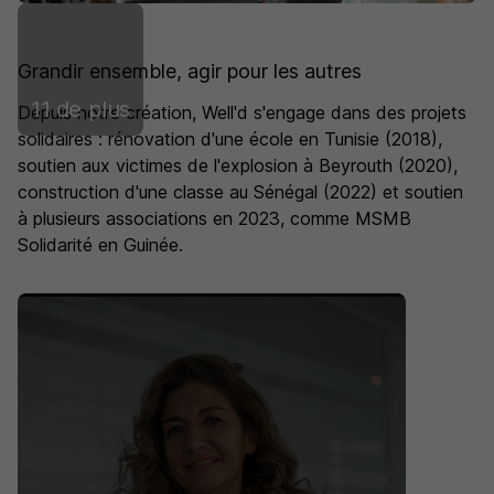
Grandir ensemble, agir pour les autres
11 de plus
Depuis notre création, Well'd s'engage dans des projets
solidaires : rénovation d'une école en Tunisie (2018),
soutien aux victimes de l'explosion à Beyrouth (2020),
construction d'une classe au Sénégal (2022) et soutien
à plusieurs associations en 2023, comme MSMB
Solidarité en Guinée.