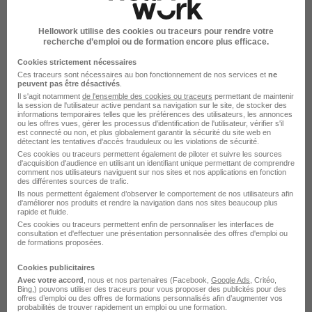
Rendre mon CV visible
Hellowork utilise des cookies ou traceurs pour rendre votre
recherche d’emploi ou de formation encore plus efficace.
Cookies strictement nécessaires
Ces traceurs sont nécessaires au bon fonctionnement de nos services et
ne
peuvent pas être désactivés
.
Il s'agit notamment
de l'ensemble des cookies ou traceurs
permettant de maintenir
la session de l'utilisateur active pendant sa navigation sur le site, de stocker des
Vitalliance recrute autour de Périgueux
informations temporaires telles que les préférences des utilisateurs, les annonces
ou les offres vues, gérer les processus d'identification de l'utilisateur, vérifier s'il
est connecté ou non, et plus globalement garantir la sécurité du site web en
détectant les tentatives d'accès frauduleux ou les violations de sécurité.
Vitalliance Bergerac
Ces cookies ou traceurs permettent également de piloter et suivre les sources
d'acquisition d'audience en utilisant un identifiant unique permettant de comprendre
comment nos utilisateurs naviguent sur nos sites et nos applications en fonction
Vitalliance Le Bugue
des différentes sources de trafic.
Ils nous permettent également d’observer le comportement de nos utilisateurs afin
Vitalliance Le Buisson-de-Cadouin
d'améliorer nos produits et rendre la navigation dans nos sites beaucoup plus
rapide et fluide.
Ces cookies ou traceurs permettent enfin de personnaliser les interfaces de
Vitalliance Cours-de-Pile
consultation et d'effectuer une présentation personnalisée des offres d'emploi ou
de formations proposées.
Vitalliance Saint-Pardoux-et-Vielvic
Cookies publicitaires
Vitalliance Sarlat-la-Canéda
Avec votre accord
, nous et nos partenaires (Facebook,
Google Ads
, Critéo,
Bing,) pouvons utiliser des traceurs pour vous proposer des publicités pour des
offres d’emploi ou des offres de formations personnalisés afin d’augmenter vos
Voir plus
probabilités de trouver rapidement un emploi ou une formation.