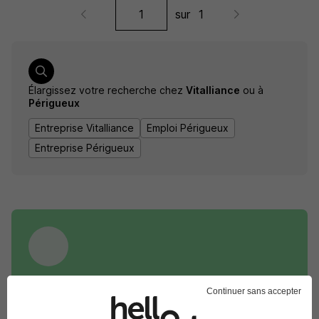
sur
1
Élargissez votre recherche chez
Vitalliance
ou à
Périgueux
Entreprise Vitalliance
Emploi Périgueux
Entreprise Périgueux
DÉPOSEZ VOTRE CV
Continuer sans accepter
Rendez votre CV accessible à l’ensemble des
recruteurs de la CVthèque Hellowork.