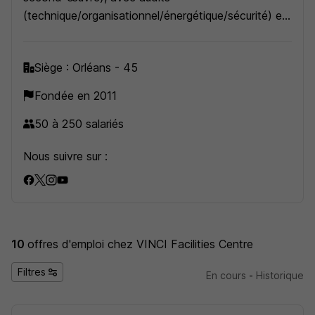
(technique/organisationnel/énergétique/sécurité) et
la possibilité d’y intégrer le pilotage et la réalisation
de services liés au bâtiment.
Siège : Orléans - 45
Fondée en 2011
50 à 250 salariés
Nous suivre sur :
10
offres d'emploi
chez VINCI Facilities Centre
Filtres
En cours
-
Historique