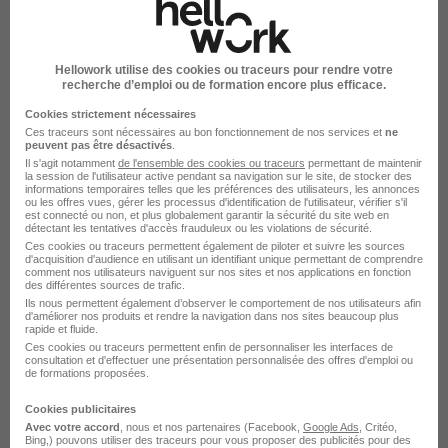
Technicien Chauffagiste H/F
Hellowork utilise des cookies ou traceurs pour rendre votre
Saran - 45
CDI
25 000 - 34 000 € / an
recherche d’emploi ou de formation encore plus efficace.
Cookies strictement nécessaires
Cette offre n’est plus disponible depuis le 09/05/26
Ces traceurs sont nécessaires au bon fonctionnement de nos services et
ne
peuvent pas être désactivés
.
Il s'agit notamment
de l'ensemble des cookies ou traceurs
permettant de maintenir
Technicien de Maintenance en
la session de l'utilisateur active pendant sa navigation sur le site, de stocker des
informations temporaires telles que les préférences des utilisateurs, les annonces
Apprentissage H/F
ou les offres vues, gérer les processus d'identification de l'utilisateur, vérifier s'il
est connecté ou non, et plus globalement garantir la sécurité du site web en
détectant les tentatives d'accès frauduleux ou les violations de sécurité.
Ces cookies ou traceurs permettent également de piloter et suivre les sources
Bourges - 18
Alternance
d'acquisition d'audience en utilisant un identifiant unique permettant de comprendre
comment nos utilisateurs naviguent sur nos sites et nos applications en fonction
492,22 - 1 823,03 € / mois
des différentes sources de trafic.
Ils nous permettent également d’observer le comportement de nos utilisateurs afin
d'améliorer nos produits et rendre la navigation dans nos sites beaucoup plus
Cette offre n’est plus disponible depuis le 03/05/26
rapide et fluide.
Ces cookies ou traceurs permettent enfin de personnaliser les interfaces de
consultation et d'effectuer une présentation personnalisée des offres d'emploi ou
Technicien de Maintenance Multi
de formations proposées.
Technique H/F
Cookies publicitaires
Avec votre accord
, nous et nos partenaires (Facebook,
Google Ads
, Critéo,
Bing,) pouvons utiliser des traceurs pour vous proposer des publicités pour des