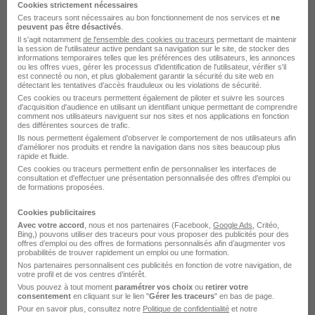
d'exploitation
Cookies strictement nécessaires
Ces traceurs sont nécessaires au bon fonctionnement de nos services et
ne
Veolia Assainissement et Maintenance Agent
peuvent pas être désactivés
.
Il s'agit notamment
de l'ensemble des cookies ou traceurs
permettant de maintenir
d'exploitation
la session de l'utilisateur active pendant sa navigation sur le site, de stocker des
informations temporaires telles que les préférences des utilisateurs, les annonces
ou les offres vues, gérer les processus d'identification de l'utilisateur, vérifier s'il
est connecté ou non, et plus globalement garantir la sécurité du site web en
Postuler chez Veolia Assainissement
détectant les tentatives d'accès frauduleux ou les violations de sécurité.
Ces cookies ou traceurs permettent également de piloter et suivre les sources
et Maintenance par Métier
d'acquisition d'audience en utilisant un identifiant unique permettant de comprendre
comment nos utilisateurs naviguent sur nos sites et nos applications en fonction
des différentes sources de trafic.
Ils nous permettent également d’observer le comportement de nos utilisateurs afin
Technicien assainissement Veolia Assainissement et
d'améliorer nos produits et rendre la navigation dans nos sites beaucoup plus
Maintenance
rapide et fluide.
Ces cookies ou traceurs permettent enfin de personnaliser les interfaces de
Chauffeur Veolia Assainissement et Maintenance
consultation et d'effectuer une présentation personnalisée des offres d'emploi ou
de formations proposées.
Electromécanicien Veolia Assainissement et
Cookies publicitaires
Maintenance
Avec votre accord
, nous et nos partenaires (Facebook,
Google Ads
, Critéo,
Bing,) pouvons utiliser des traceurs pour vous proposer des publicités pour des
Mécanicien poids lourds Veolia Assainissement et
offres d’emploi ou des offres de formations personnalisés afin d’augmenter vos
probabilités de trouver rapidement un emploi ou une formation.
Maintenance
Nos partenaires personnalisent ces publicités en fonction de votre navigation, de
votre profil et de vos centres d’intérêt.
Chef de chantier Veolia Assainissement et Maintenance
Vous pouvez à tout moment
paramétrer vos choix
ou
retirer votre
consentement
en cliquant sur le lien "
Gérer les traceurs
" en bas de page.
Formateur technique Veolia Assainissement et
Pour en savoir plus, consultez notre
Politique de confidentialité
et notre