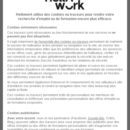
Nos dernières offres
Hellowork utilise des cookies ou traceurs pour rendre votre
Technicien Chauffagiste H/F
recherche d’emploi ou de formation encore plus efficace.
Cookies strictement nécessaires
Île-de-France
CDI
Ces traceurs sont nécessaires au bon fonctionnement de nos services et
ne
peuvent pas être désactivés
.
Il s'agit notamment
de l'ensemble des cookies ou traceurs
permettant de maintenir
la session de l'utilisateur active pendant sa navigation sur le site, de stocker des
informations temporaires telles que les préférences des utilisateurs, les annonces
1
offre d'emploi chez
VALTEC
ou les offres vues, gérer les processus d'identification de l'utilisateur, vérifier s'il
est connecté ou non, et plus globalement garantir la sécurité du site web en
FRANCE
détectant les tentatives d'accès frauduleux ou les violations de sécurité.
Ces cookies ou traceurs permettent également de piloter et suivre les sources
Voir toutes les offres
d'acquisition d'audience en utilisant un identifiant unique permettant de comprendre
comment nos utilisateurs naviguent sur nos sites et nos applications en fonction
des différentes sources de trafic.
Ils nous permettent également d’observer le comportement de nos utilisateurs afin
d'améliorer nos produits et rendre la navigation dans nos sites beaucoup plus
rapide et fluide.
1
offre d'emploi
chez VALTEC FRANCE
Ces cookies ou traceurs permettent enfin de personnaliser les interfaces de
consultation et d'effectuer une présentation personnalisée des offres d'emploi ou
de formations proposées.
Filtres
En cours
-
Historique
Cookies publicitaires
Avec votre accord
, nous et nos partenaires (Facebook,
Google Ads
, Critéo,
Bing,) pouvons utiliser des traceurs pour vous proposer des publicités pour des
Technicien Chauffagiste H/F
offres d’emploi ou des offres de formations personnalisés afin d’augmenter vos
probabilités de trouver rapidement un emploi ou une formation.