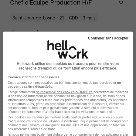
Chef d'Equipe Production H/F
Saint-Jean-de-Losne - 21
CDD
3 mois
Voir l’offre
il y a 16 heures
Continuer sans accepter
Technico-Commercial Itinerant H/F
Hellowork utilise des cookies ou traceurs pour rendre votre
recherche d’emploi ou de formation encore plus efficace.
Colmar - 68
CDI
35 000 - 40 000 € / an
Cookies strictement nécessaires
Ces traceurs sont nécessaires au bon fonctionnement de nos services et
ne
peuvent pas être désactivés
Voir l’offre
.
il y a 22 heures
Il s'agit notamment
de l'ensemble des cookies ou traceurs
permettant de maintenir
la session de l'utilisateur active pendant sa navigation sur le site, de stocker des
informations temporaires telles que les préférences des utilisateurs, les annonces
ou les offres vues, gérer les processus d'identification de l'utilisateur, vérifier s'il
Operateur Monteur Assembleur H/F
est connecté ou non, et plus globalement garantir la sécurité du site web en
détectant les tentatives d'accès frauduleux ou les violations de sécurité.
Ces cookies ou traceurs permettent également de piloter et suivre les sources
d'acquisition d'audience en utilisant un identifiant unique permettant de comprendre
Saint-Bonnet-de-Mure - 69
Intérim
comment nos utilisateurs naviguent sur nos sites et nos applications en fonction
des différentes sources de trafic.
1 900 - 2 100 € / mois
6 mois
Ils nous permettent également d’observer le comportement de nos utilisateurs afin