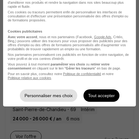
d'améliorer nos produits et rendre la navigation dans nos sites beaucoup plus
rapide et fluide.
Ces cookies ou traceurs permettent enfin de personnaliser les interfaces de
Voir l’offre
il y a 1 jour
consultation et d'effectuer une présentation personnalisée des offres d'emploi ou
de formations proposées.
Assistant Commercial Grands
Cookies publicitaires
Avec votre accord
, nous et nos partenaires (Facebook,
Google Ads
, Critéo,
Comptes H/F
Bing,) pouvons utiliser des traceurs pour vous proposer des publicités pour des
offres d’emploi ou des offres de formations personnalisés afin d’augmenter vos
probabilités de trouver rapidement un emploi ou une formation.
Nos partenaires personnalisent ces publicités en fonction de votre navigation, de
Écully - 69
CDD
2 400 - 2 600 € / mois
6 mois
votre profil et de vos centres d’intérêt.
Vous pouvez à tout moment
paramétrer vos choix
ou
retirer votre
consentement
en cliquant sur le lien "
Gérer les traceurs
" en bas de page.
Voir l’offre
Pour en savoir plus, consultez notre
Politique de confidentialité
et notre
il y a 2 jours
Politique relative aux cookies
.
Assistant ADV et Transport H/F
Personnaliser mes choix
Tout accepter
Saint-Pierre-de-Chandieu - 69
Intérim
24 000 - 26 000 € / an
6 mois
Voir l’offre