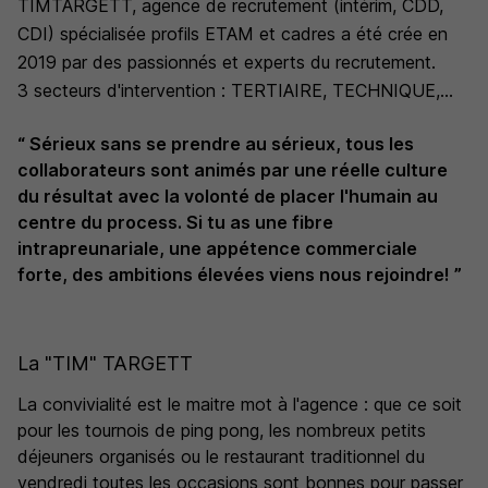
TIMTARGETT, agence de recrutement (intérim, CDD,
CDI) spécialisée profils ETAM et cadres a été crée en
2019 par des passionnés et experts du recrutement.
3 secteurs d'intervention : TERTIAIRE, TECHNIQUE,
TOP MANAGEMENT
“ Sérieux sans se prendre au sérieux, tous les
Une vocation : créer de belles rencontres
collaborateurs sont animés par une réelle culture
professionnelles.
du résultat avec la volonté de placer l'humain au
centre du process. Si tu as une fibre
intrapreunariale, une appétence commerciale
forte, des ambitions élevées viens nous rejoindre! ”
La "TIM" TARGETT
La convivialité est le maitre mot à l'agence : que ce soit
pour les tournois de ping pong, les nombreux petits
déjeuners organisés ou le restaurant traditionnel du
vendredi toutes les occasions sont bonnes pour passer