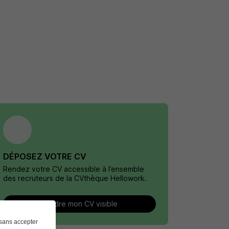
DÉPOSEZ VOTRE CV
Rendez votre CV accessible à l’ensemble
des recruteurs de la CVthèque Hellowork.
Rendre mon CV visible
sans accepter