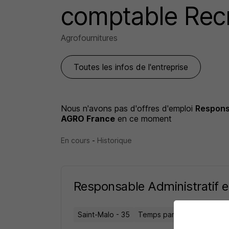
comptable Rec
Agrofournitures
Toutes les infos de l'entreprise
Nous n'avons pas d'offres d'emploi
Respons
AGRO France
en ce moment
En cours
-
Historique
Responsable Administratif 
Saint-Malo - 35
Temps partiel