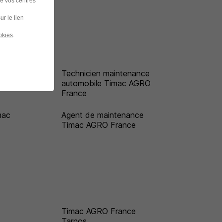
de vos centres
ur le lien
okies
.
c
Technicien maintenance
automobile Timac AGRO
France
mac
Agent de maintenance
Timac AGRO France
Timac AGRO France
Tarnos