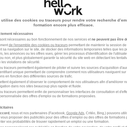
17/06/26
 utilise des cookies ou traceurs pour rendre votre recherche d’em
formation encore plus efficace.
able administratif et comptable
chez
Timac AGRO
ictement nécessaires
 sont nécessaires au bon fonctionnement de nos services et
ne peuvent pas être d
oi Responsable administratif et comptable
amment
de l'ensemble des cookies ou traceurs
permettant de maintenir la session de l
t sa navigation sur le site, de stocker des informations temporaires telles que les 
 et comptable
rs, les annonces ou les offres vues, gérer les processus d'identification de l'utilisateur,
ou non, et plus globalement garantir la sécurité du site web en détectant les tentati
les violations de sécurité.
u traceurs permettent également de piloter et suivre les sources d'acquisition d'a
identifiant unique permettant de comprendre comment nos utilisateurs naviguent sur 
ns en fonction des différentes sources de trafic.
ettent également d’observer le comportement de nos utilisateurs afin d'améliorer no
igation dans nos sites beaucoup plus rapide et fluide.
u traceurs permettent enfin de personnaliser les interfaces de consultation et d'eff
personnalisée des offres d'emploi ou de formations proposées.
RO France dans le domaine Administrati
icitaires
accord
, nous et nos partenaires (Facebook,
Google Ads
, Critéo, Bing,) pouvons util
 vous proposer des publicités pour des offres d’emploi ou des offres de formations
ter vos probabilités de trouver rapidement un emploi ou une formation.