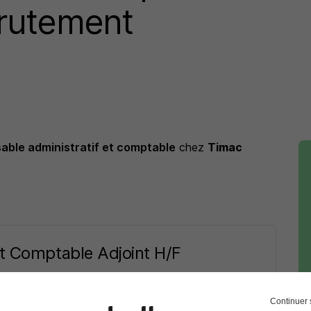
rutement
able administratif et comptable
chez
Timac
et Comptable Adjoint H/F
Continuer 