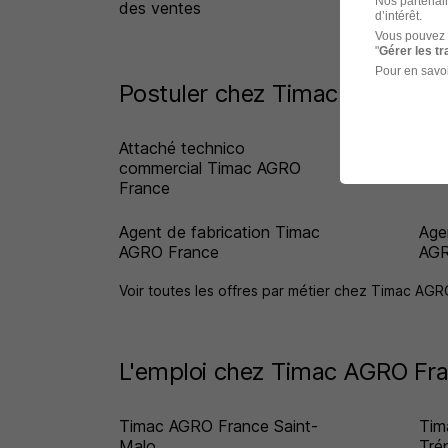
Nos partenair
des ventes
d’intérêt.
Vous pouvez 
"
Gérer les t
Pour en savoi
Postuler chez Timac AGRO Fra
Attaché technico
Opé
commercial Timac AGRO
Tim
France
Agent de fabrication Timac
Age
AGRO France
AGR
Voir toutes les offres par métier chez Timac AG
L'emploi chez Timac AGRO Fran
Timac AGRO France Saint-
Tim
Malo
Tré