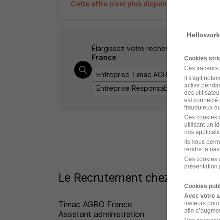
Cette offre n’est plus disponible depuis le 
Hellowork
Élargissez votre recherche de
Respons
France
Cookies str
Ces traceurs
Entreprise Timac AGRO France
Empl
Il s'agit not
active pendan
Entreprise Responsable administratif
des utilisateu
est connecté 
frauduleux ou 
Ces cookies o
utilisant un 
nos applicatio
Ils nous perm
rendre la nav
Ces cookies o
présentation 
Le Recrutement chez Timac AG
Cookies publ
Avec votre 
Timac AGRO France
traceurs pour
afin d’augmen
Assistant administration