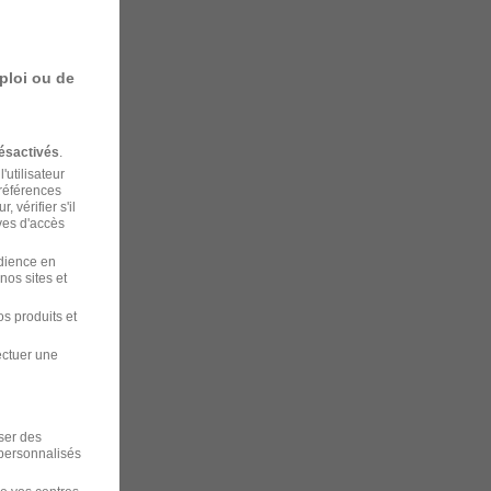
ploi ou de
ésactivés
.
'utilisateur
préférences
 vérifier s'il
ves d'accès
udience en
nos sites et
s produits et
ectuer une
f
iser des
 personnalisés