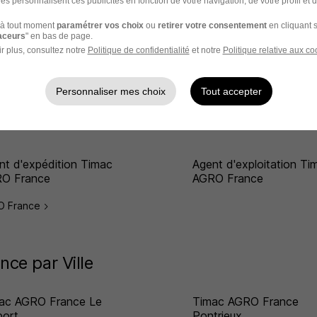
es personnalisent ces publicités en fonction de votre navigation, de votre profil et 
à tout moment
paramétrer vos choix
ou
retirer votre consentement
en cliquant s
raceurs
" en bas de page.
r plus, consultez notre
Politique de confidentialité
et notre
Politique relative aux co
nce par Métier
Personnaliser mes choix
Tout accepter
rateur de production
Electromécanicien Tima
ac AGRO France
AGRO France
nt d'expédition Timac
Agent d'exploitation Ti
O France
AGRO France
RO France
ce par Ville
ac AGRO France Le
Timac AGRO France
port
Pontrieux