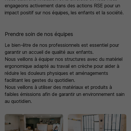
engageons activement dans des actions RSE pour un
éducatives modernes, centrées sur l’autonomie de
impact positif sur nos équipes, les enfants et la société.
l’enfant et la coéducation avec les familles.
Prendre soin de nos équipes
Rejoindre Tillou Crèche, c’est intégrer un groupe à taille
Le bien-être de nos professionnels est essentiel pour
humaine, en pleine évolution, qui place autant
garantir un accueil de qualité aux enfants.
d’importance au bien-être des enfants qu’à celui de ses
Nous veillons à équiper nos structures avec du matériel
collaborateurs. Nous encourageons la formation, le
ergonomique adapté au travail en crèche pour aider à
partage d’expériences et l’implication de chacun dans la
réduire les douleurs physiques et aménagements
vie des établissements.
facilitant les gestes du quotidien.
Nous veillons à utiliser des matériaux et produits à
faibles émissions afin de garantir un environnement sain
Animés par des valeurs fortes et une vision engagée de
au quotidien.
la petite enfance, nous construisons chaque jour un
cadre accueillant et professionnel, où enfants, parents
et équipes évoluent ensemble en toute confiance.