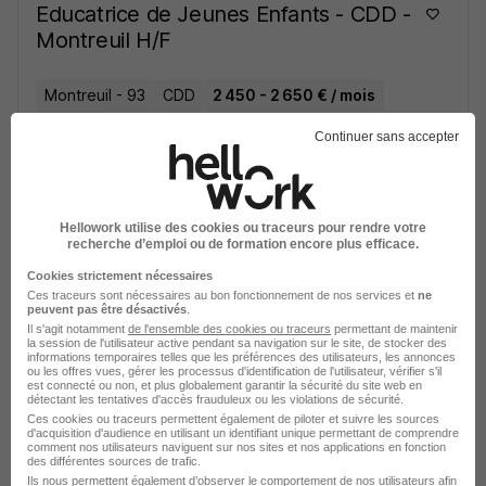
Educatrice de Jeunes Enfants - CDD -
Montreuil H/F
Montreuil - 93
CDD
2 450 - 2 650 € / mois
10 mois
Continuer sans accepter
Voir l’offre
il y a 15 jours
Hellowork utilise des cookies ou traceurs pour rendre votre
recherche d’emploi ou de formation encore plus efficace.
Auxiliaire Petite Enfance CDI H/F
Cookies strictement nécessaires
Ces traceurs sont nécessaires au bon fonctionnement de nos services et
ne
peuvent pas être désactivés
.
Paris 20e - 75
CDI
1 868,55 - 2 000 € / mois
Il s'agit notamment
de l'ensemble des cookies ou traceurs
permettant de maintenir
la session de l'utilisateur active pendant sa navigation sur le site, de stocker des
informations temporaires telles que les préférences des utilisateurs, les annonces
ou les offres vues, gérer les processus d'identification de l'utilisateur, vérifier s'il
Voir l’offre
il y a 16 jours
est connecté ou non, et plus globalement garantir la sécurité du site web en
détectant les tentatives d'accès frauduleux ou les violations de sécurité.
Ces cookies ou traceurs permettent également de piloter et suivre les sources
d'acquisition d'audience en utilisant un identifiant unique permettant de comprendre
Auxiliaire Petite Enfance CDD H/F
comment nos utilisateurs naviguent sur nos sites et nos applications en fonction
des différentes sources de trafic.
Ils nous permettent également d’observer le comportement de nos utilisateurs afin