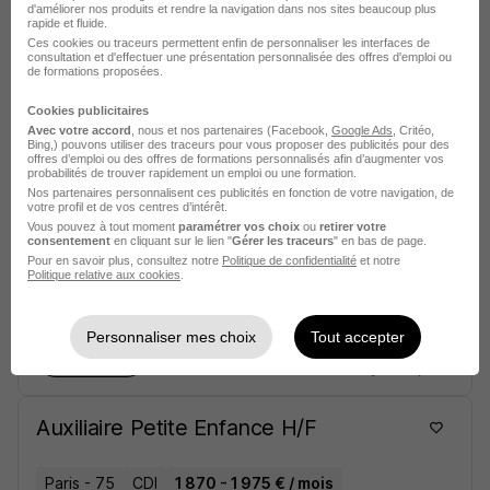
d'améliorer nos produits et rendre la navigation dans nos sites beaucoup plus
Paris - 75
CDD
1 868,55 - 2 000 € / mois
rapide et fluide.
Ces cookies ou traceurs permettent enfin de personnaliser les interfaces de
1 semaine
consultation et d'effectuer une présentation personnalisée des offres d'emploi ou
de formations proposées.
Voir l’offre
Cookies publicitaires
il y a 17 jours
Avec votre accord
, nous et nos partenaires (Facebook,
Google Ads
, Critéo,
Bing,) pouvons utiliser des traceurs pour vous proposer des publicités pour des
offres d’emploi ou des offres de formations personnalisés afin d’augmenter vos
probabilités de trouver rapidement un emploi ou une formation.
Agent de Service et Entretien- CDI
Nos partenaires personnalisent ces publicités en fonction de votre navigation, de
Temps Partiel H/F
votre profil et de vos centres d’intérêt.
Vous pouvez à tout moment
paramétrer vos choix
ou
retirer votre
consentement
en cliquant sur le lien "
Gérer les traceurs
" en bas de page.
Roissy-en-Brie - 77
CDI
Temps partiel
Pour en savoir plus, consultez notre
Politique de confidentialité
et notre
Politique relative aux cookies
.
12,32 - 12,50 € / heure
Personnaliser mes choix
Tout accepter
Voir l’offre
il y a 18 jours
Auxiliaire Petite Enfance H/F
Paris - 75
CDI
1 870 - 1 975 € / mois