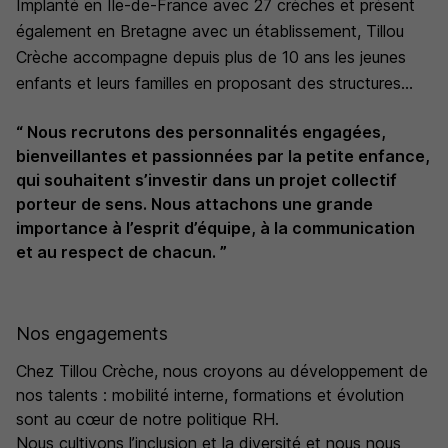
Implanté en Île-de-France avec 27 crèches et présent
également en Bretagne avec un établissement, Tillou
Crèche accompagne depuis plus de 10 ans les jeunes
enfants et leurs familles en proposant des structures
d’accueil à taille humaine, chaleureuses et sécurisantes.
“ Nous recrutons des personnalités engagées,
bienveillantes et passionnées par la petite enfance,
qui souhaitent s’investir dans un projet collectif
Notre mission est de favoriser l’éveil, le bien-être et le
porteur de sens. Nous attachons une grande
développement de chaque enfant, dans le respect de
importance à l’esprit d’équipe, à la communication
son rythme, de sa personnalité et de ses besoins. Nous
et au respect de chacun. ”
plaçons la bienveillance, l’écoute et la confiance au
cœur de notre projet pédagogique.
Nos engagements
Au sein de nos crèches, nos équipes pluridisciplinaires
Chez Tillou Crèche, nous croyons au développement de
s’engagent chaque jour à offrir un environnement
nos talents : mobilité interne, formations et évolution
sont au cœur de notre politique RH.
stimulant, propice à la découverte, au jeu et à
Nous cultivons l’inclusion et la diversité et nous nous
l’apprentissage. Nous valorisons des pratiques