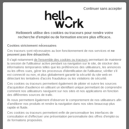
Continuer sans accepter
Acheteur Famille H/F
Thales
Villebon-sur-Yvette - 91
CDI
Hellowork utilise des cookies ou traceurs pour rendre votre
recherche d’emploi ou de formation encore plus efficace.
Cookies strictement nécessaires
Voir l’offre
Ces traceurs sont nécessaires au bon fonctionnement de nos services et
ne
il y a 29 jours
peuvent pas être désactivés
.
Il s'agit notamment
de l'ensemble des cookies ou traceurs
permettant de maintenir
la session de l'utilisateur active pendant sa navigation sur le site, de stocker des
informations temporaires telles que les préférences des utilisateurs, les annonces
ou les offres vues, gérer les processus d'identification de l'utilisateur, vérifier s'il
est connecté ou non, et plus globalement garantir la sécurité du site web en
sur
1
détectant les tentatives d'accès frauduleux ou les violations de sécurité.
Ces cookies ou traceurs permettent également de piloter et suivre les sources
d'acquisition d'audience en utilisant un identifiant unique permettant de comprendre
comment nos utilisateurs naviguent sur nos sites et nos applications en fonction
des différentes sources de trafic.
Ils nous permettent également d’observer le comportement de nos utilisateurs afin
d'améliorer nos produits et rendre la navigation dans nos sites beaucoup plus
Élargissez votre recherche chez
Thales
ou à
rapide et fluide.
Villebon-sur-Yvette
Ces cookies ou traceurs permettent enfin de personnaliser les interfaces de
consultation et d'effectuer une présentation personnalisée des offres d'emploi ou
de formations proposées.
Entreprise Thales
Emploi Villebon-sur-Yvette