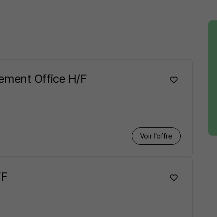
ement Office H/F
Voir l’offre
/F