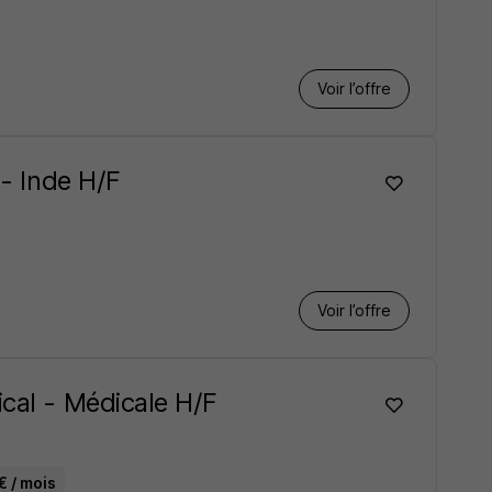
Voir l’offre
 - Inde H/F
Voir l’offre
ical - Médicale H/F
€ / mois