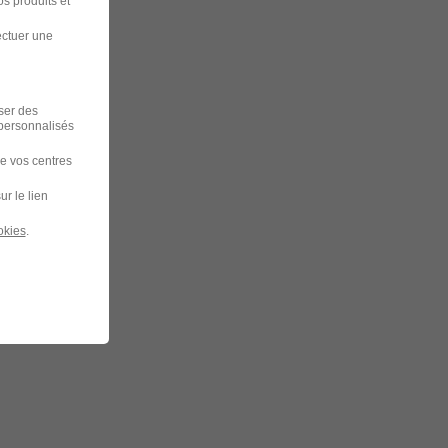
s produits et
ectuer une
iser des
 personnalisés
de vos centres
ur le lien
okies
.