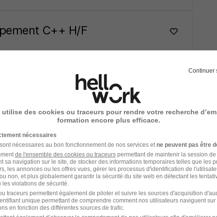
oppement C++ H/F
Continuer 
Voir l’offre
 utilise des cookies ou traceurs pour rendre votre recherche d’em
formation encore plus efficace.
eloppeur Python H/F
ictement nécessaires
 sont nécessaires au bon fonctionnement de nos services et
ne peuvent pas être d
amment
de l'ensemble des cookies ou traceurs
permettant de maintenir la session de l
t sa navigation sur le site, de stocker des informations temporaires telles que les 
rs, les annonces ou les offres vues, gérer les processus d'identification de l'utilisateur,
ou non, et plus globalement garantir la sécurité du site web en détectant les tentati
les violations de sécurité.
Voir l’offre
u traceurs permettent également de piloter et suivre les sources d'acquisition d'a
identifiant unique permettant de comprendre comment nos utilisateurs naviguent sur 
ns en fonction des différentes sources de trafic.