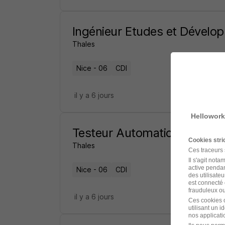
Ingénieur Etudes et Dével
Thales
Nice - 06
CDI
il y a 6 jours
Hellowork
Testeur Automaticien - Dév
Cookies str
Thales
Ces traceurs
Il s'agit not
active pendan
Nice - 06
CDI
des utilisateu
est connecté 
frauduleux ou 
il y a 6 jours
Ces cookies o
utilisant un 
nos applicatio