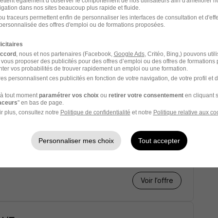
ettent également d’observer le comportement de nos utilisateurs afin d'améliorer no
inops H/F
igation dans nos sites beaucoup plus rapide et fluide.
u traceurs permettent enfin de personnaliser les interfaces de consultation et d'eff
personnalisée des offres d'emploi ou de formations proposées.
icitaires
accord
, nous et nos partenaires (Facebook,
Google Ads
, Critéo, Bing,) pouvons util
 vous proposer des publicités pour des offres d’emploi ou des offres de formations
Voir l’offre
ter vos probabilités de trouver rapidement un emploi ou une formation.
es personnalisent ces publicités en fonction de votre navigation, de votre profil et 
à tout moment
paramétrer vos choix
ou
retirer votre consentement
en cliquant s
raceurs
" en bas de page.
nfirmé Node.Js Fullstack -
r plus, consultez notre
Politique de confidentialité
et notre
Politique relative aux co
Personnaliser mes choix
Tout accepter
Voir l’offre