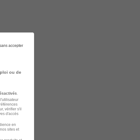
sans accepter
ploi ou de
ésactivés
.
'utilisateur
préférences
 vérifier s'il
ves d'accès
udience en
nos sites et