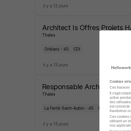
il y a 12 jours
Architect Is Offres Projets H
Thales
Orléans - 45
CDI
il y a 13 jours
Hellowork
Cookies str
Responsable Architecte de 
Ces traceurs
Il s'agit not
Thales
active pendan
des utilisateu
est connecté 
La Ferté-Saint-Aubin - 45
CDI
frauduleux ou 
Ces cookies o
utilisant un 
il y a 15 jours
nos applicatio