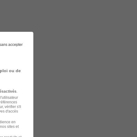
sans accepter
ploi ou de
ésactivés
.
'utilisateur
préférences
 vérifier s'il
ves d'accès
udience en
nos sites et