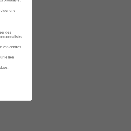
s produits et
ectuer une
iser des
 personnalisés
de vos centres
ur le lien
okies
.