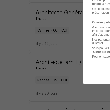
Ils nous perm
rendre la nav
Ces cookies o
Architecte Générateur Solai
présentation 
Thales
Cookies publ
Avec votre 
Cannes - 06
CDI
traceurs pour
afin d’augmen
Nos partenair
d’intérêt.
il y a 19 jours
Vous pouvez 
"
Gérer les t
Pour en savoi
Architecte Iam H/F
Thales
Rennes - 35
CDI
il y a 20 jours