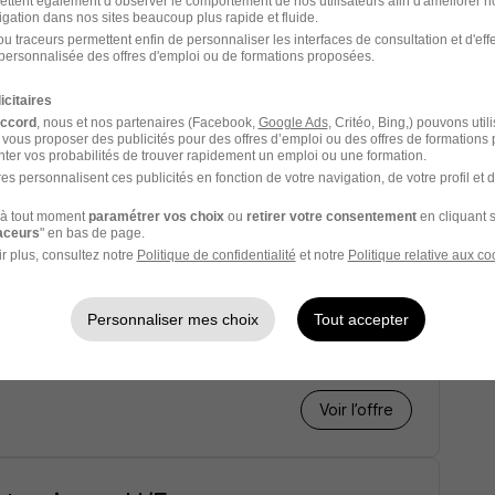
ettent également d’observer le comportement de nos utilisateurs afin d'améliorer no
igation dans nos sites beaucoup plus rapide et fluide.
u traceurs permettent enfin de personnaliser les interfaces de consultation et d'eff
re H/F
personnalisée des offres d'emploi ou de formations proposées.
icitaires
accord
, nous et nos partenaires (Facebook,
Google Ads
, Critéo, Bing,) pouvons util
 vous proposer des publicités pour des offres d’emploi ou des offres de formations
ter vos probabilités de trouver rapidement un emploi ou une formation.
es personnalisent ces publicités en fonction de votre navigation, de votre profil et 
Voir l’offre
à tout moment
paramétrer vos choix
ou
retirer votre consentement
en cliquant s
raceurs
" en bas de page.
r plus, consultez notre
Politique de confidentialité
et notre
Politique relative aux co
Personnaliser mes choix
Tout accepter
Voir l’offre