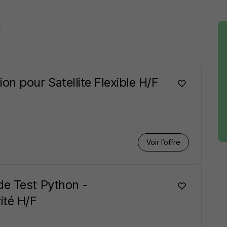
s
n pour Satellite Flexible H/F
Voir l’offre
de Test Python -
ité H/F