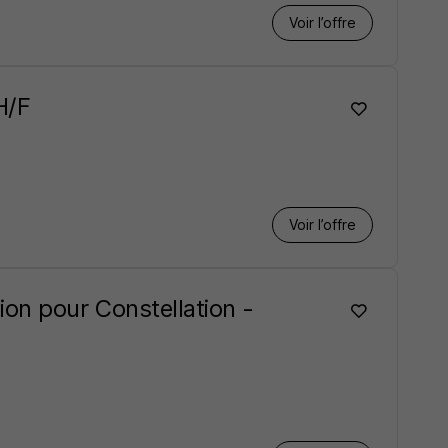
Voir l’offre
H/F
Voir l’offre
on pour Constellation -