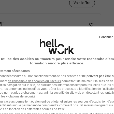
Voir l’offre
/F
Continuer 
Voir l’offre
 utilise des cookies ou traceurs pour rendre votre recherche d’em
formation encore plus efficace.
ictement nécessaires
Service H/F
 sont nécessaires au bon fonctionnement de nos services et
ne peuvent pas être d
amment
de l'ensemble des cookies ou traceurs
permettant de maintenir la session de l
t sa navigation sur le site, de stocker des informations temporaires telles que les 
rs, les annonces ou les offres vues, gérer les processus d'identification de l'utilisateur,
ou non, et plus globalement garantir la sécurité du site web en détectant les tentati
les violations de sécurité.
u traceurs permettent également de piloter et suivre les sources d'acquisition d'a
Voir l’offre
identifiant unique permettant de comprendre comment nos utilisateurs naviguent sur 
ns en fonction des différentes sources de trafic.