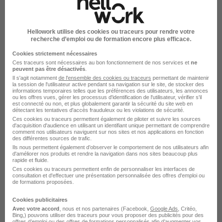
Alternance - Ingénieur HSE H/F
Thales
Hellowork utilise des cookies ou traceurs pour rendre votre
recherche d’emploi ou de formation encore plus efficace.
La Ferté-Saint-Aubin - 45
Alternance
Cookies strictement nécessaires
Ces traceurs sont nécessaires au bon fonctionnement de nos services et
ne
492,22 - 1 823,03 € / mois
peuvent pas être désactivés
.
Il s'agit notamment
de l'ensemble des cookies ou traceurs
permettant de maintenir
la session de l'utilisateur active pendant sa navigation sur le site, de stocker des
informations temporaires telles que les préférences des utilisateurs, les annonces
Voir l’offre
ou les offres vues, gérer les processus d'identification de l'utilisateur, vérifier s'il
il y a 7 jours
est connecté ou non, et plus globalement garantir la sécurité du site web en
détectant les tentatives d'accès frauduleux ou les violations de sécurité.
Ces cookies ou traceurs permettent également de piloter et suivre les sources
Alternance - Logistics Support
d'acquisition d'audience en utilisant un identifiant unique permettant de comprendre
comment nos utilisateurs naviguent sur nos sites et nos applications en fonction
Manager H/F
des différentes sources de trafic.
Ils nous permettent également d’observer le comportement de nos utilisateurs afin
Thales
d'améliorer nos produits et rendre la navigation dans nos sites beaucoup plus
rapide et fluide.
Ces cookies ou traceurs permettent enfin de personnaliser les interfaces de
Orléans - 45
Alternance
consultation et d'effectuer une présentation personnalisée des offres d'emploi ou
de formations proposées.
492,22 - 1 823,03 € / mois
Cookies publicitaires
Avec votre accord
, nous et nos partenaires (Facebook,
Google Ads
, Critéo,
Bing,) pouvons utiliser des traceurs pour vous proposer des publicités pour des
Voir l’offre
il y a 8 jours
offres d’emploi ou des offres de formations personnalisés afin d’augmenter vos