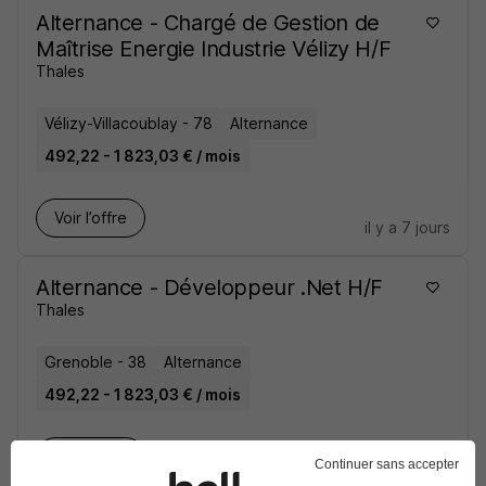
Alternance - Chargé de Gestion de
Maîtrise Energie Industrie Vélizy H/F
Thales
Vélizy-Villacoublay - 78
Alternance
492,22 - 1 823,03 € / mois
Voir l’offre
il y a 7 jours
Alternance - Développeur .Net H/F
Thales
Grenoble - 38
Alternance
492,22 - 1 823,03 € / mois
Voir l’offre
Continuer sans accepter
il y a 7 jours