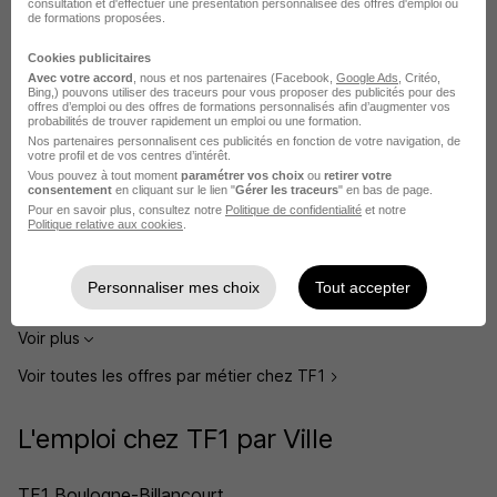
consultation et d'effectuer une présentation personnalisée des offres d'emploi ou
de formations proposées.
Postuler chez TF1 par Métier
Cookies publicitaires
Avec votre accord
, nous et nos partenaires (Facebook,
Google Ads
, Critéo,
Bing,) pouvons utiliser des traceurs pour vous proposer des publicités pour des
Assistant chef de projet TF1
offres d’emploi ou des offres de formations personnalisés afin d’augmenter vos
probabilités de trouver rapidement un emploi ou une formation.
Assistant publicité TF1
Nos partenaires personnalisent ces publicités en fonction de votre navigation, de
votre profil et de vos centres d’intérêt.
Vous pouvez à tout moment
paramétrer vos choix
ou
retirer votre
Assistante de direction TF1
consentement
en cliquant sur le lien "
Gérer les traceurs
" en bas de page.
Pour en savoir plus, consultez notre
Politique de confidentialité
et notre
Auditeur interne TF1
Politique relative aux cookies
.
Category manager TF1
Personnaliser mes choix
Tout accepter
Chargé de coordination TF1
Voir plus
Voir toutes les offres par métier chez TF1
L'emploi chez TF1 par Ville
TF1 Boulogne-Billancourt