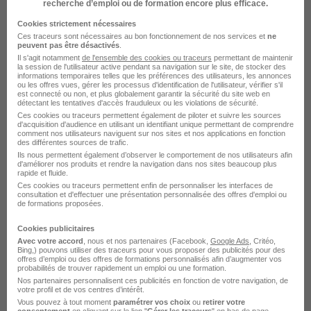
recherche d’emploi ou de formation encore plus efficace.
Cookies strictement nécessaires
Ces traceurs sont nécessaires au bon fonctionnement de nos services et
ne
peuvent pas être désactivés
.
Il s'agit notamment
de l'ensemble des cookies ou traceurs
permettant de maintenir
la session de l'utilisateur active pendant sa navigation sur le site, de stocker des
informations temporaires telles que les préférences des utilisateurs, les annonces
ou les offres vues, gérer les processus d'identification de l'utilisateur, vérifier s'il
est connecté ou non, et plus globalement garantir la sécurité du site web en
détectant les tentatives d'accès frauduleux ou les violations de sécurité.
DÉPOSEZ VOTRE CV
Ces cookies ou traceurs permettent également de piloter et suivre les sources
d'acquisition d'audience en utilisant un identifiant unique permettant de comprendre
Rendez votre CV accessible à l’ensemble des
comment nos utilisateurs naviguent sur nos sites et nos applications en fonction
recruteurs de la CVthèque Hellowork.
des différentes sources de trafic.
Ils nous permettent également d’observer le comportement de nos utilisateurs afin
d'améliorer nos produits et rendre la navigation dans nos sites beaucoup plus
rapide et fluide.
Rendre mon CV visible
Ces cookies ou traceurs permettent enfin de personnaliser les interfaces de
consultation et d'effectuer une présentation personnalisée des offres d'emploi ou
de formations proposées.
Cookies publicitaires
Avec votre accord
, nous et nos partenaires (Facebook,
Google Ads
, Critéo,
Bing,) pouvons utiliser des traceurs pour vous proposer des publicités pour des
offres d’emploi ou des offres de formations personnalisés afin d’augmenter vos
L'emploi chez Sysco France par Ville
probabilités de trouver rapidement un emploi ou une formation.
Nos partenaires personnalisent ces publicités en fonction de votre navigation, de
votre profil et de vos centres d’intérêt.
Sysco France Limonest
Vous pouvez à tout moment
paramétrer vos choix
ou
retirer votre