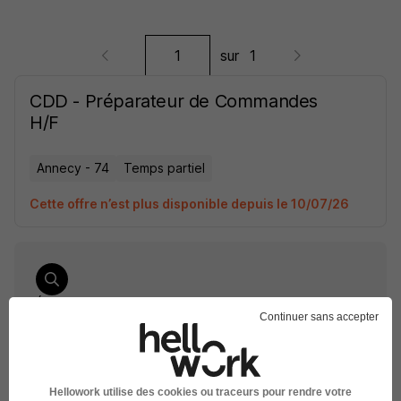
sur
1
CDD - Préparateur de Commandes
H/F
Annecy - 74
Temps partiel
Cette offre n’est plus disponible depuis le 10/07/26
Élargissez votre recherche chez
Sysco France
ou à
Continuer sans accepter
Annecy
Entreprise Sysco France
Emploi Annecy
Entreprise Annecy
Hellowork utilise des cookies ou traceurs pour rendre votre