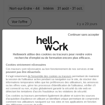
Nort-sur-Erdre - 44
Intérim
31 août - 31 oct.
Voir l’offre
il y a 29 jours
Continuer sans accepter
Métreur H/F
Groupe Synergie
Nort-sur-Erdre - 44
Intérim
24 août - 31 déc.
Hellowork utilise des cookies ou traceurs pour rendre votre
recherche d’emploi ou de formation encore plus efficace.
Cookies strictement nécessaires
Voir l’offre
il y a 29 jours
Ces traceurs sont nécessaires au bon fonctionnement de nos services et
ne
peuvent pas être désactivés
.
Il s'agit notamment
de l'ensemble des cookies ou traceurs
permettant de maintenir
la session de l'utilisateur active pendant sa navigation sur le site, de stocker des
Poissonnier H/F
informations temporaires telles que les préférences des utilisateurs, les annonces
ou les offres vues, gérer les processus d'identification de l'utilisateur, vérifier s'il
Groupe Synergie
est connecté ou non, et plus globalement garantir la sécurité du site web en
détectant les tentatives d'accès frauduleux ou les violations de sécurité.
Ces cookies ou traceurs permettent également de piloter et suivre les sources
Nort-sur-Erdre - 44
Intérim
31 août - 31 déc.
d'acquisition d'audience en utilisant un identifiant unique permettant de comprendre
comment nos utilisateurs naviguent sur nos sites et nos applications en fonction
des différentes sources de trafic.