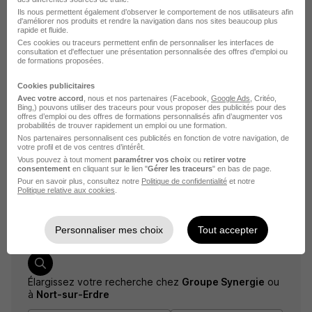
Ils nous permettent également d’observer le comportement de nos utilisateurs afin
Voir l’offre
d'améliorer nos produits et rendre la navigation dans nos sites beaucoup plus
il y a 29 jours
rapide et fluide.
Ces cookies ou traceurs permettent enfin de personnaliser les interfaces de
consultation et d'effectuer une présentation personnalisée des offres d'emploi ou
de formations proposées.
sur
1
Cookies publicitaires
Avec votre accord
, nous et nos partenaires (Facebook,
Google Ads
, Critéo,
Bing,) pouvons utiliser des traceurs pour vous proposer des publicités pour des
offres d’emploi ou des offres de formations personnalisés afin d’augmenter vos
Plombier Chauffagiste H/F
probabilités de trouver rapidement un emploi ou une formation.
Nos partenaires personnalisent ces publicités en fonction de votre navigation, de
votre profil et de vos centres d’intérêt.
Nort-sur-Erdre - 44
Temps partiel
Vous pouvez à tout moment
paramétrer vos choix
ou
retirer votre
consentement
en cliquant sur le lien "
Gérer les traceurs
" en bas de page.
20 000 - 25 000 € / an
Pour en savoir plus, consultez notre
Politique de confidentialité
et notre
Politique relative aux cookies
.
Cette offre n’est plus disponible depuis le 17/07/26
Personnaliser mes choix
Tout accepter
Élargissez votre recherche chez
Groupe Synergie
ou
à
Nort-sur-Erdre