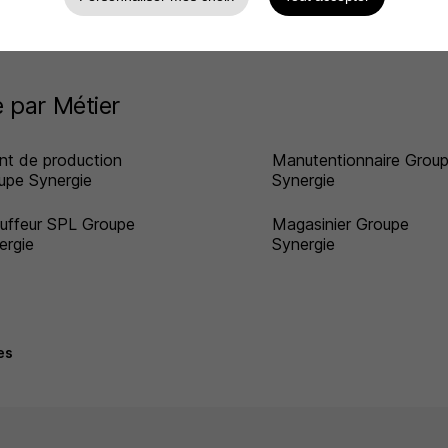
rgie
 par Métier
nt de production
Manutentionnaire Grou
upe Synergie
Synergie
uffeur SPL Groupe
Magasinier Groupe
ergie
Synergie
es