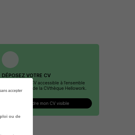
DÉPOSEZ VOTRE CV
Rendez votre CV accessible à l’ensemble
des recruteurs de la CVthèque Hellowork.
sans accepter
Rendre mon CV visible
ploi ou de