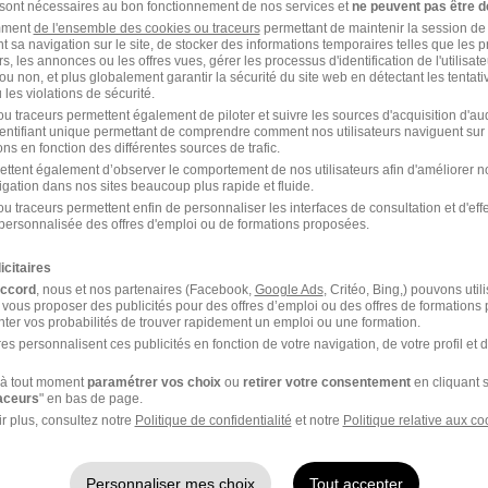
 sont nécessaires au bon fonctionnement de nos services et
ne peuvent pas être d
amment
de l'ensemble des cookies ou traceurs
permettant de maintenir la session de l
t sa navigation sur le site, de stocker des informations temporaires telles que les 
rs, les annonces ou les offres vues, gérer les processus d'identification de l'utilisateur,
r de Coquelles
ou non, et plus globalement garantir la sécurité du site web en détectant les tentati
les violations de sécurité.
u traceurs permettent également de piloter et suivre les sources d'acquisition d'a
identifiant unique permettant de comprendre comment nos utilisateurs naviguent sur 
upe Synergie Aire-sur-
Groupe Synergie Arras
ns en fonction des différentes sources de trafic.
Lys
ettent également d’observer le comportement de nos utilisateurs afin d'améliorer no
igation dans nos sites beaucoup plus rapide et fluide.
upe Synergie Béthune
Groupe Synergie Douvri
u traceurs permettent enfin de personnaliser les interfaces de consultation et d'eff
personnalisée des offres d'emploi ou de formations proposées.
icitaires
accord
, nous et nos partenaires (Facebook,
Google Ads
, Critéo, Bing,) pouvons util
 vous proposer des publicités pour des offres d’emploi ou des offres de formations
par Ville
ter vos probabilités de trouver rapidement un emploi ou une formation.
es personnalisent ces publicités en fonction de votre navigation, de votre profil et 
upe Synergie
Groupe Synergie Nante
à tout moment
paramétrer vos choix
ou
retirer votre consentement
en cliquant s
raceurs
" en bas de page.
upréau-en-Mauges
r plus, consultez notre
Politique de confidentialité
et notre
Politique relative aux co
upe Synergie Colomiers
Groupe Synergie Alenç
Personnaliser mes choix
Tout accepter