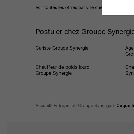
Voir toutes les offres par ville chez Groupe Syne
Postuler chez Groupe Synergie
Cariste Groupe Synergie
Age
Gro
Chauffeur de poids lourd
Cha
Groupe Synergie
Syn
Accueil
Entreprise
Groupe Synergie
Coquell