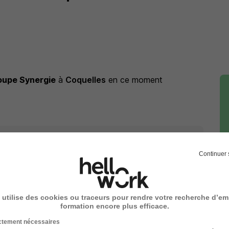
oupe Synergie
à
Coquelles
en ce moment
e Synergie
ou à
Coquelles
Continuer 
 Coquelles
Entreprise Coquelles
 utilise des cookies ou traceurs pour rendre votre recherche d’em
formation encore plus efficace.
ictement nécessaires