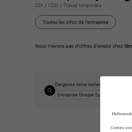
CDI / CDD / Travail temporaire
Toutes les infos de l'entreprise
Nous n'avons pas d'offres d'emploi
chez
Gr
Élargissez votre recherche chez
Group
Entreprise Groupe Synergie
Emploi
Hellowork
Cookies str