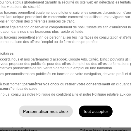
ou non, et plus globalement garantir la sécurité du site web en détectant les tentati
les violations de sécurité.
u traceurs permettent également de piloter et suivre les sources d'acquisition d'a
1
identifiant unique permettant de comprendre comment nos utilisateurs naviguent sur 
ns en fonction des différentes sources de trafic.
ettent également d’observer le comportement de nos utilisateurs afin d'améliorer no
igation dans nos sites beaucoup plus rapide et fluide.
ien conception
chez
Groupe Synergie
u traceurs permettent enfin de personnaliser les interfaces de consultation et d'eff
personnalisée des offres d'emploi ou de formations proposées.
 Technicien conception
icitaires
accord
, nous et nos partenaires (Facebook,
Google Ads
, Critéo, Bing,) pouvons util
 vous proposer des publicités pour des offres d’emploi ou des offres de formations
ter vos probabilités de trouver rapidement un emploi ou une formation.
es personnalisent ces publicités en fonction de votre navigation, de votre profil et 
à tout moment
paramétrer vos choix
ou
retirer votre consentement
en cliquant s
raceurs
" en bas de page.
r plus, consultez notre
Politique de confidentialité
et notre
Politique relative aux co
ynergie dans le domaine Architecture
Personnaliser mes choix
Tout accepter
upe Synergie
Groupe Synergie