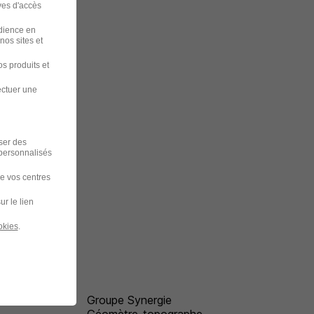
ves d'accès
udience en
nos sites et
s produits et
ectuer une
iser des
 personnalisés
de vos centres
ur le lien
okies
.
Groupe Synergie