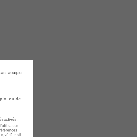
sans accepter
ploi ou de
ésactivés
.
'utilisateur
préférences
 vérifier s'il