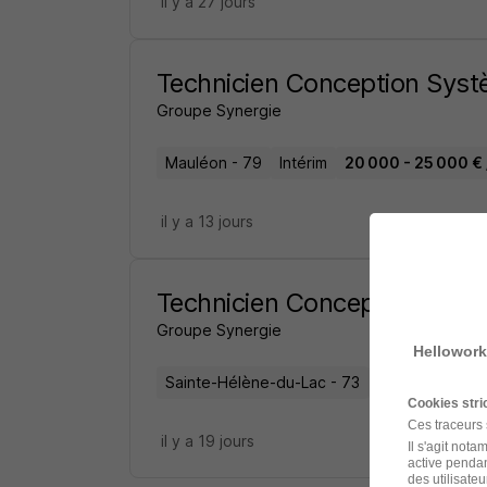
il y a 27 jours
Technicien Conception Sys
Groupe Synergie
Mauléon - 79
Intérim
20 000 - 25 000 € 
il y a 13 jours
Technicien Conception Sys
Groupe Synergie
Hellowork
Sainte-Hélène-du-Lac - 73
Intérim
20 00
Cookies str
Ces traceurs
il y a 19 jours
Il s'agit not
active pendan
des utilisateu