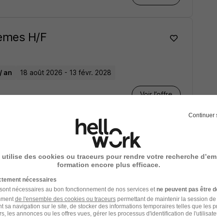
tèmes H/F
/ an
18 août 2026 - 13 févr. 2028
Voir l’offre
Continuer 
tèmes H/F
 utilise des cookies ou traceurs pour rendre votre recherche d’em
formation encore plus efficace.
0 - 25 000 € / an
23 mars - 3 avr.
ictement nécessaires
 sont nécessaires au bon fonctionnement de nos services et
ne peuvent pas être d
Voir l’offre
amment
de l'ensemble des cookies ou traceurs
permettant de maintenir la session de l
t sa navigation sur le site, de stocker des informations temporaires telles que les 
rs, les annonces ou les offres vues, gérer les processus d'identification de l'utilisateur,