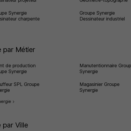
sinateur projeteur
Géomètre-topographe
upe Synergie
Groupe Synergie
sinateur charpente
Dessinateur industriel
 par Métier
nt de production
Manutentionnaire Grou
upe Synergie
Synergie
uffeur SPL Groupe
Magasinier Groupe
ergie
Synergie
ynergie
par Ville