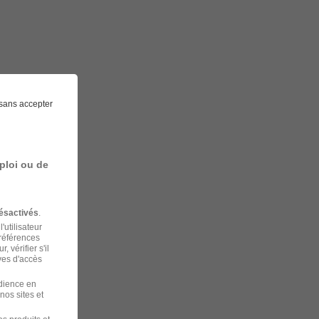
sans accepter
ploi ou de
ésactivés
.
'utilisateur
préférences
 vérifier s'il
ves d'accès
udience en
nos sites et