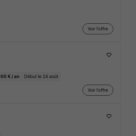
Voir l’offre
000 € / an
Début le 24 août
Voir l’offre