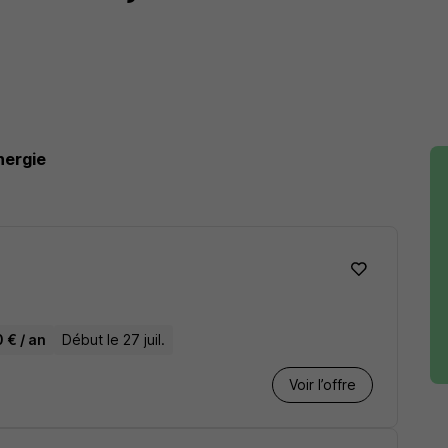
nergie
 € / an
Début le 27 juil.
Voir l’offre