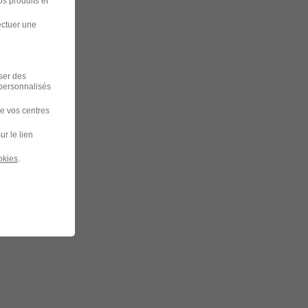
s produits et
ectuer une
iser des
 personnalisés
de vos centres
ur le lien
okies
.