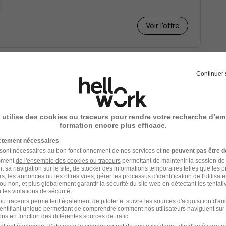
Voir l’offre
Continuer 
an
Début le 7 sept.
 utilise des cookies ou traceurs pour rendre votre recherche d’em
formation encore plus efficace.
Voir l’offre
ictement nécessaires
 sont nécessaires au bon fonctionnement de nos services et
ne peuvent pas être d
amment
de l'ensemble des cookies ou traceurs
permettant de maintenir la session de l
t sa navigation sur le site, de stocker des informations temporaires telles que les 
rs, les annonces ou les offres vues, gérer les processus d'identification de l'utilisateur,
ou non, et plus globalement garantir la sécurité du site web en détectant les tentati
les violations de sécurité.
u traceurs permettent également de piloter et suivre les sources d'acquisition d'a
- 25 000 € / an
Début le 16 mars
identifiant unique permettant de comprendre comment nos utilisateurs naviguent sur 
ns en fonction des différentes sources de trafic.