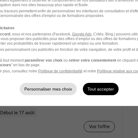
ettent également d’observer le comportement de nos utilisateurs afin d'améliorer no
Voir l’offre
igation dans nos sites beaucoup plus rapide et fluide.
u traceurs permettent enfin de personnaliser les interfaces de consultation et d'eff
personnalisée des offres d'emploi ou de formations proposées.
icitaires
accord
, nous et nos partenaires (Facebook,
Google Ads
, Critéo, Bing,) pouvons util
 vous proposer des publicités pour des offres d’emploi ou des offres de formations
ter vos probabilités de trouver rapidement un emploi ou une formation.
es personnalisent ces publicités en fonction de votre navigation, de votre profil et 
 000 € / an
Début le 8 déc.
à tout moment
paramétrer vos choix
ou
retirer votre consentement
en cliquant s
Voir l’offre
raceurs
" en bas de page.
r plus, consultez notre
Politique de confidentialité
et notre
Politique relative aux co
Personnaliser mes choix
Tout accepter
Début le 17 août
Voir l’offre