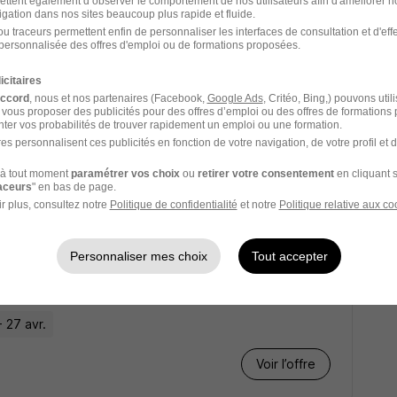
ettent également d’observer le comportement de nos utilisateurs afin d'améliorer no
Voir l’offre
igation dans nos sites beaucoup plus rapide et fluide.
u traceurs permettent enfin de personnaliser les interfaces de consultation et d'eff
personnalisée des offres d'emploi ou de formations proposées.
icitaires
accord
, nous et nos partenaires (Facebook,
Google Ads
, Critéo, Bing,) pouvons util
 vous proposer des publicités pour des offres d’emploi ou des offres de formations
ter vos probabilités de trouver rapidement un emploi ou une formation.
es personnalisent ces publicités en fonction de votre navigation, de votre profil et 
à tout moment
paramétrer vos choix
ou
retirer votre consentement
en cliquant s
Voir l’offre
raceurs
" en bas de page.
r plus, consultez notre
Politique de confidentialité
et notre
Politique relative aux co
Personnaliser mes choix
Tout accepter
 27 avr.
Voir l’offre