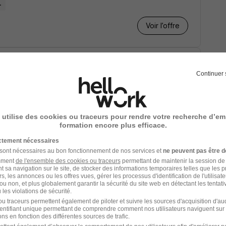
.
Voir l’offre
Continuer 
.
 utilise des cookies ou traceurs pour rendre votre recherche d’em
formation encore plus efficace.
Voir l’offre
ictement nécessaires
 sont nécessaires au bon fonctionnement de nos services et
ne peuvent pas être d
amment
de l'ensemble des cookies ou traceurs
permettant de maintenir la session de l
t sa navigation sur le site, de stocker des informations temporaires telles que les 
rs, les annonces ou les offres vues, gérer les processus d'identification de l'utilisateur,
ou non, et plus globalement garantir la sécurité du site web en détectant les tentati
les violations de sécurité.
u traceurs permettent également de piloter et suivre les sources d'acquisition d'a
 / an
10 août 2026 - 15 janv. 2027
identifiant unique permettant de comprendre comment nos utilisateurs naviguent sur 
ns en fonction des différentes sources de trafic.