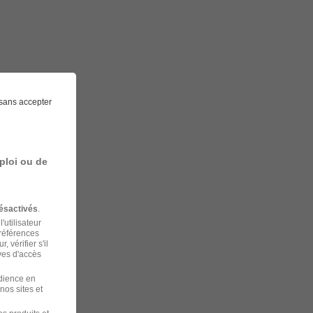
sans accepter
ploi ou de
ésactivés
.
'utilisateur
préférences
 vérifier s'il
ves d'accès
udience en
nos sites et