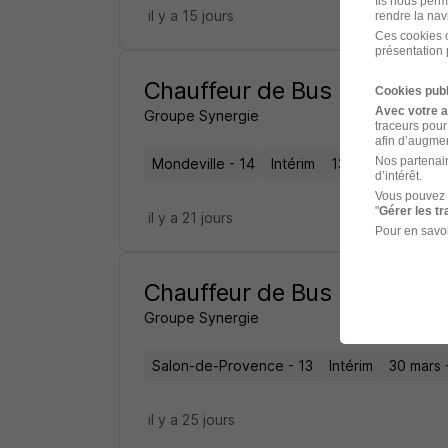
Ils nous perm
il y a 15 jours
rendre la nav
Ces cookies o
présentation 
Chauffeur de Bus H/F
Cookies publ
Avec votre 
Groupe Synergie
traceurs pour
afin d’augmen
Nos partenair
Mondeville - 14
Intérim
13 juil. - 31 oct.
d’intérêt.
Vous pouvez 
"
Gérer les t
il y a 21 jours
Pour en savoi
Chauffeur de Bus H/F
Groupe Synergie
Salon-de-Provence - 13
Intérim
30 mars -
il y a 25 jours