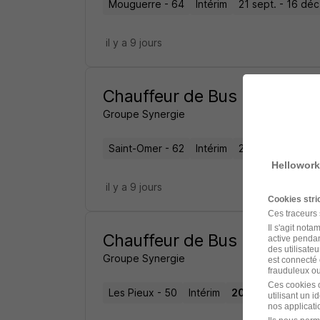
Mouguerre - 64
Intérim
21 sept. - 16 déc
il y a 9 jours
Chauffeur de Bus H/F
Groupe Synergie
Saint-Omer - 62
Intérim
24 août - 27 nov
Hellowork
il y a 9 jours
Cookies str
Ces traceurs
Il s'agit not
Chauffeur de Bus H/F
active pendan
des utilisateu
Groupe Synergie
est connecté 
frauduleux ou 
Ces cookies o
Les Pieux - 50
Intérim
20 000 - 25 000 €
utilisant un 
nos applicatio