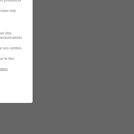
s produits et
ectuer une
iser des
 personnalisés
de vos centres
ur le lien
okies
.