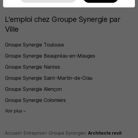
Voir toutes les offres par métier chez Groupe Synergie
L'emploi chez Groupe Synergie par
Ville
Groupe Synergie Toulouse
Groupe Synergie Beaupréau-en-Mauges
Groupe Synergie Nantes
Groupe Synergie Saint-Martin-de-Crau
Groupe Synergie Alençon
Groupe Synergie Colomiers
Voir plus
Accueil
Entreprise
Groupe Synergie
Architecte revit