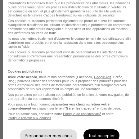
informations temporaires telles que les préférences des utilisateurs, les annonces
ou les offres vues, gérer les processus d'identification de l'utilisateur, vérifier s'il
Groupe Synergie Dessinateur charpente
est connecté ou non, et plus globalement garantir la sécurité du site web en
détectant les tentatives d'accès frauduleux ou les violations de sécurité.
Voir plus
Ces cookies ou traceurs permettent également de piloter et suivre les sources
d'acquisition d'audience en utilisant un identifiant unique permettant de comprendre
comment nos utilisateurs naviguent sur nos sites et nos applications en fonction
des différentes sources de trafic.
Postuler chez Groupe Synergie par
Ils nous permettent également d’observer le comportement de nos utilisateurs afin
d'améliorer nos produits et rendre la navigation dans nos sites beaucoup plus
Métier
rapide et fluide.
Ces cookies ou traceurs permettent enfin de personnaliser les interfaces de
consultation et d'effectuer une présentation personnalisée des offres d'emploi ou
de formations proposées.
Cariste Groupe Synergie
Cookies publicitaires
Agent de production Groupe Synergie
Avec votre accord
, nous et nos partenaires (Facebook,
Google Ads
, Critéo,
Bing,) pouvons utiliser des traceurs pour vous proposer des publicités pour des
Manutentionnaire Groupe Synergie
offres d’emploi ou des offres de formations personnalisés afin d’augmenter vos
probabilités de trouver rapidement un emploi ou une formation.
Nos partenaires personnalisent ces publicités en fonction de votre navigation, de
Préparateur de commande Groupe Synergie
votre profil et de vos centres d’intérêt.
Vous pouvez à tout moment
paramétrer vos choix
ou
retirer votre
Chauffeur de poids lourd Groupe Synergie
consentement
en cliquant sur le lien "
Gérer les traceurs
" en bas de page.
Pour en savoir plus, consultez notre
Politique de confidentialité
et notre
Politique relative aux cookies
.
Chauffeur SPL Groupe Synergie
Voir plus
Personnaliser mes choix
Tout accepter