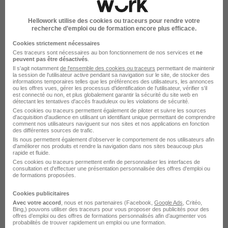
Rendre mon CV visible
Hellowork utilise des cookies ou traceurs pour rendre votre
recherche d’emploi ou de formation encore plus efficace.
Cookies strictement nécessaires
Ces traceurs sont nécessaires au bon fonctionnement de nos services et
ne
peuvent pas être désactivés
.
Il s'agit notamment
de l'ensemble des cookies ou traceurs
permettant de maintenir
la session de l'utilisateur active pendant sa navigation sur le site, de stocker des
Supplay recrute autour de Saran
informations temporaires telles que les préférences des utilisateurs, les annonces
ou les offres vues, gérer les processus d'identification de l'utilisateur, vérifier s'il
est connecté ou non, et plus globalement garantir la sécurité du site web en
détectant les tentatives d'accès frauduleux ou les violations de sécurité.
Supplay Meung-sur-Loire
Ces cookies ou traceurs permettent également de piloter et suivre les sources
d'acquisition d'audience en utilisant un identifiant unique permettant de comprendre
comment nos utilisateurs naviguent sur nos sites et nos applications en fonction
Supplay Épieds-en-Beauce
des différentes sources de trafic.
Ils nous permettent également d’observer le comportement de nos utilisateurs afin
Supplay Fleury-les-Aubrais
d'améliorer nos produits et rendre la navigation dans nos sites beaucoup plus
rapide et fluide.
Supplay Gidy
Ces cookies ou traceurs permettent enfin de personnaliser les interfaces de
consultation et d'effectuer une présentation personnalisée des offres d'emploi ou
de formations proposées.
Supplay Lorris
Cookies publicitaires
Supplay Orléans
Avec votre accord
, nous et nos partenaires (Facebook,
Google Ads
, Critéo,
Bing,) pouvons utiliser des traceurs pour vous proposer des publicités pour des
offres d’emploi ou des offres de formations personnalisés afin d’augmenter vos
Voir plus
probabilités de trouver rapidement un emploi ou une formation.