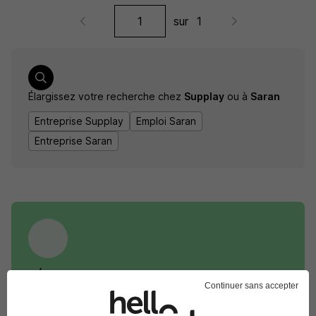
sur
1
Élargissez votre recherche chez
Supplay
ou à
Saran
Entreprise Supplay
Emploi Saran
Entreprise Saran
DÉPOSEZ VOTRE CV
Continuer sans accepter
Rendez votre CV accessible à l’ensemble des
recruteurs de la CVthèque Hellowork.