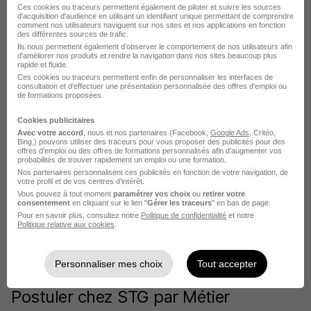
STG Quimper
Ces cookies ou traceurs permettent également de piloter et suivre les sources
d'acquisition d'audience en utilisant un identifiant unique permettant de comprendre
comment nos utilisateurs naviguent sur nos sites et nos applications en fonction
des différentes sources de trafic.
L'emploi chez STG par Ville
Ils nous permettent également d’observer le comportement de nos utilisateurs afin
d'améliorer nos produits et rendre la navigation dans nos sites beaucoup plus
rapide et fluide.
Ces cookies ou traceurs permettent enfin de personnaliser les interfaces de
STG Noyal-sur-Vilaine
consultation et d'effectuer une présentation personnalisée des offres d'emploi ou
de formations proposées.
STG Libercourt
Cookies publicitaires
STG Witry-lès-Reims
Avec votre accord
, nous et nos partenaires (Facebook,
Google Ads
, Critéo,
Bing,) pouvons utiliser des traceurs pour vous proposer des publicités pour des
offres d’emploi ou des offres de formations personnalisés afin d’augmenter vos
STG Cholet
probabilités de trouver rapidement un emploi ou une formation.
Nos partenaires personnalisent ces publicités en fonction de votre navigation, de
votre profil et de vos centres d’intérêt.
STG Communay
Vous pouvez à tout moment
paramétrer vos choix
ou
retirer votre
consentement
en cliquant sur le lien "
Gérer les traceurs
" en bas de page.
STG Ludres
Pour en savoir plus, consultez notre
Politique de confidentialité
et notre
Politique relative aux cookies
.
Voir plus
Voir toutes les offres par ville chez STG
Personnaliser mes choix
Tout accepter
Postuler chez STG par Métier