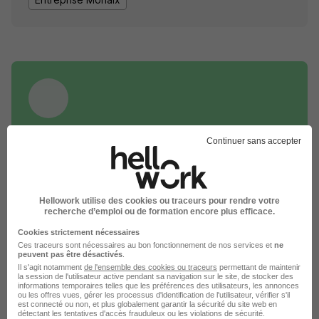
DÉPOSEZ VOTRE CV
Continuer sans accepter
Rendez votre CV accessible à l’ensemble des
recruteurs de la CVthèque Hellowork.
Rendre mon CV visible
Hellowork utilise des cookies ou traceurs pour rendre votre
recherche d’emploi ou de formation encore plus efficace.
Cookies strictement nécessaires
Ces traceurs sont nécessaires au bon fonctionnement de nos services et
ne
peuvent pas être désactivés
.
Il s'agit notamment
de l'ensemble des cookies ou traceurs
permettant de maintenir
la session de l'utilisateur active pendant sa navigation sur le site, de stocker des
informations temporaires telles que les préférences des utilisateurs, les annonces
STG recrute autour de Morlaix
ou les offres vues, gérer les processus d'identification de l'utilisateur, vérifier s'il
est connecté ou non, et plus globalement garantir la sécurité du site web en
détectant les tentatives d'accès frauduleux ou les violations de sécurité.