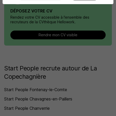
DÉPOSEZ VOTRE CV
Rendez votre CV accessible à l’ensemble des
recruteurs de la CVthèque Hellowork.
Rendre mon CV visible
Start People recrute autour de La
Copechagnière
Start People Fontenay-le-Comte
Start People Chavagnes-en-Paillers
Start People Chanverrie