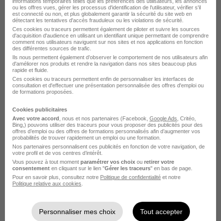
informations temporaires telles que les préférences des utilisateurs, les annonces
Voir l’offre
ou les offres vues, gérer les processus d'identification de l'utilisateur, vérifier s'il
il y a 28 jours
est connecté ou non, et plus globalement garantir la sécurité du site web en
détectant les tentatives d'accès frauduleux ou les violations de sécurité.
Ces cookies ou traceurs permettent également de piloter et suivre les sources
d'acquisition d'audience en utilisant un identifiant unique permettant de comprendre
comment nos utilisateurs naviguent sur nos sites et nos applications en fonction
des différentes sources de trafic.
sur
1
Ils nous permettent également d’observer le comportement de nos utilisateurs afin
d'améliorer nos produits et rendre la navigation dans nos sites beaucoup plus
rapide et fluide.
Ces cookies ou traceurs permettent enfin de personnaliser les interfaces de
consultation et d'effectuer une présentation personnalisée des offres d'emploi ou
de formations proposées.
Élargissez votre recherche chez
Start People
ou à
La
Cookies publicitaires
Copechagnière
Avec votre accord
, nous et nos partenaires (Facebook,
Google Ads
, Critéo,
Bing,) pouvons utiliser des traceurs pour vous proposer des publicités pour des
offres d’emploi ou des offres de formations personnalisés afin d’augmenter vos
Entreprise Start People
Emploi La Copechagnière
probabilités de trouver rapidement un emploi ou une formation.
Nos partenaires personnalisent ces publicités en fonction de votre navigation, de
Entreprise La Copechagnière
votre profil et de vos centres d’intérêt.
Vous pouvez à tout moment
paramétrer vos choix
ou
retirer votre
consentement
en cliquant sur le lien "
Gérer les traceurs
" en bas de page.
Pour en savoir plus, consultez notre
Politique de confidentialité
et notre
Politique relative aux cookies
.
Personnaliser mes choix
Tout accepter