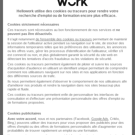
Start People
Hellowork utilise des cookies ou traceurs pour rendre votre
recherche d’emploi ou de formation encore plus efficace.
Fontenay-le-Comte - 85
Intérim
12,31 € / heure
Cookies strictement nécessaires
18 mois
Ces traceurs sont nécessaires au bon fonctionnement de nos services et
ne
peuvent pas être désactivés
.
Il s'agit notamment
de l'ensemble des cookies ou traceurs
permettant de maintenir
Voir l’offre
la session de l'utilisateur active pendant sa navigation sur le site, de stocker des
il y a 25 jours
informations temporaires telles que les préférences des utilisateurs, les annonces
ou les offres vues, gérer les processus d'identification de l'utilisateur, vérifier s'il
est connecté ou non, et plus globalement garantir la sécurité du site web en
détectant les tentatives d'accès frauduleux ou les violations de sécurité.
Menuisier H/F
Ces cookies ou traceurs permettent également de piloter et suivre les sources
d'acquisition d'audience en utilisant un identifiant unique permettant de comprendre
Start People
comment nos utilisateurs naviguent sur nos sites et nos applications en fonction
des différentes sources de trafic.
Ils nous permettent également d’observer le comportement de nos utilisateurs afin
Fontenay-le-Comte - 85
Intérim
12,31 € / heure
d'améliorer nos produits et rendre la navigation dans nos sites beaucoup plus
rapide et fluide.
18 mois
Ces cookies ou traceurs permettent enfin de personnaliser les interfaces de
consultation et d'effectuer une présentation personnalisée des offres d'emploi ou
de formations proposées.
Voir l’offre
il y a 25 jours
Cookies publicitaires
Avec votre accord
, nous et nos partenaires (Facebook,
Google Ads
, Critéo,
Bing,) pouvons utiliser des traceurs pour vous proposer des publicités pour des
offres d’emploi ou des offres de formations personnalisés afin d’augmenter vos
Conducteur de Machines Fabrication
probabilités de trouver rapidement un emploi ou une formation.