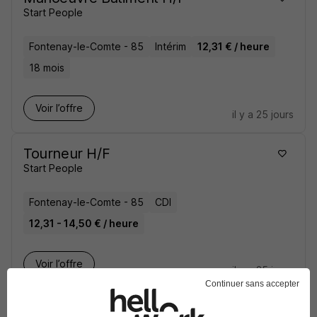
Start People
Fontenay-le-Comte - 85
Intérim
12,31 € / heure
18 mois
Voir l’offre
il y a 25 jours
Tourneur H/F
Start People
Fontenay-le-Comte - 85
CDI
12,31 - 14,50 € / heure
Voir l’offre
il y a 25 jours
Continuer sans accepter
Conducteur de Machines H/F