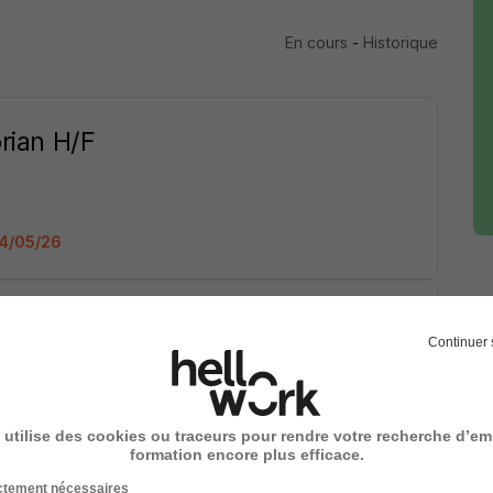
En cours
-
Historique
orian H/F
 04/05/26
toire 4.0 & Qualite H/F
Continuer 
23/04/26
 utilise des cookies ou traceurs pour rendre votre recherche d’em
formation encore plus efficace.
ictement nécessaires