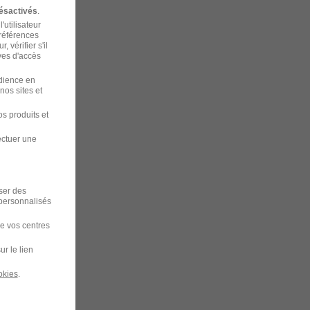
ésactivés
.
'utilisateur
préférences
 vérifier s'il
ves d'accès
udience en
nos sites et
s produits et
ectuer une
iser des
 personnalisés
de vos centres
ur le lien
okies
.