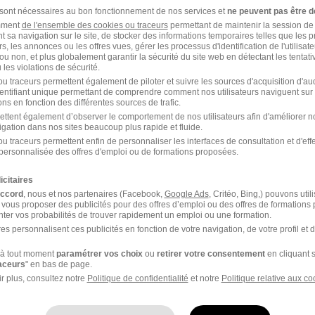
trole-Commande H/F
 sont nécessaires au bon fonctionnement de nos services et
ne peuvent pas être d
amment
de l'ensemble des cookies ou traceurs
permettant de maintenir la session de l
t sa navigation sur le site, de stocker des informations temporaires telles que les 
rs, les annonces ou les offres vues, gérer les processus d'identification de l'utilisateur,
ou non, et plus globalement garantir la sécurité du site web en détectant les tentati
les violations de sécurité.
17/04/26
u traceurs permettent également de piloter et suivre les sources d'acquisition d'a
identifiant unique permettant de comprendre comment nos utilisateurs naviguent sur 
ns en fonction des différentes sources de trafic.
ettent également d’observer le comportement de nos utilisateurs afin d'améliorer no
 Control H/F
igation dans nos sites beaucoup plus rapide et fluide.
u traceurs permettent enfin de personnaliser les interfaces de consultation et d'eff
personnalisée des offres d'emploi ou de formations proposées.
icitaires
17/04/26
accord
, nous et nos partenaires (Facebook,
Google Ads
, Critéo, Bing,) pouvons util
 vous proposer des publicités pour des offres d’emploi ou des offres de formations
ter vos probabilités de trouver rapidement un emploi ou une formation.
es personnalisent ces publicités en fonction de votre navigation, de votre profil et 
H/F
à tout moment
paramétrer vos choix
ou
retirer votre consentement
en cliquant s
raceurs
" en bas de page.
r plus, consultez notre
Politique de confidentialité
et notre
Politique relative aux co
17/04/26