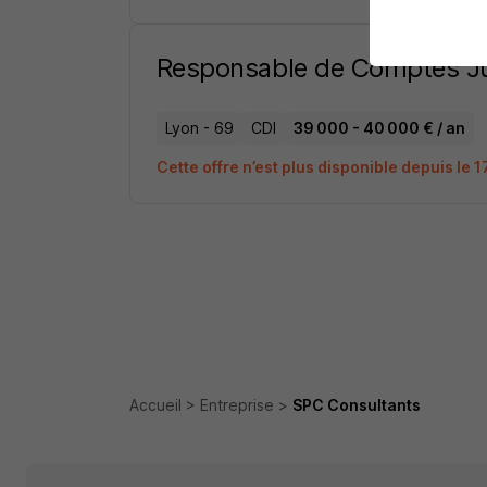
Responsable de Comptes Ju
Lyon - 69
CDI
39 000 - 40 000 € / an
Cette offre n’est plus disponible depuis le 
Accueil
Entreprise
SPC Consultants