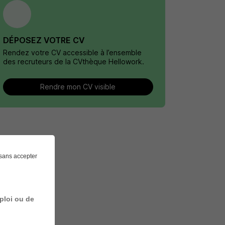
DÉPOSEZ VOTRE CV
Rendez votre CV accessible à l’ensemble
des recruteurs de la CVthèque Hellowork.
Rendre mon CV visible
sans accepter
ploi ou de