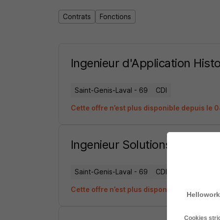
Contrats
Fonctions
Ingenieur d'Application Hist
Saint-Genis-Laval - 69
CDI
Cette offre n’est plus disponible depuis le
Ingenieur Solutions - Labora
Saint-Genis-Laval - 69
CDI
Cette offre n’est plus disponible depuis le 
Hellowork
Cookies str