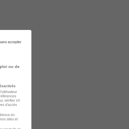
sans accepter
ploi ou de
ésactivés
.
'utilisateur
préférences
 vérifier s'il
ves d'accès
udience en
nos sites et