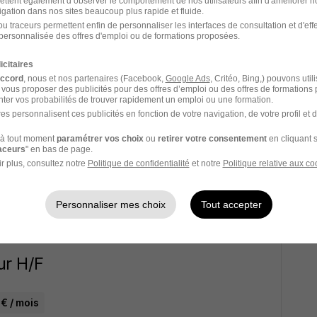
ettent également d’observer le comportement de nos utilisateurs afin d'améliorer no
igation dans nos sites beaucoup plus rapide et fluide.
 H/F
u traceurs permettent enfin de personnaliser les interfaces de consultation et d'eff
personnalisée des offres d'emploi ou de formations proposées.
icitaires
accord
, nous et nos partenaires (Facebook,
Google Ads
, Critéo, Bing,) pouvons util
 vous proposer des publicités pour des offres d’emploi ou des offres de formations
17/04/26
ter vos probabilités de trouver rapidement un emploi ou une formation.
es personnalisent ces publicités en fonction de votre navigation, de votre profil et 
à tout moment
paramétrer vos choix
ou
retirer votre consentement
en cliquant s
nalisateur H/F
raceurs
" en bas de page.
r plus, consultez notre
Politique de confidentialité
et notre
Politique relative aux co
00 € / an
Personnaliser mes choix
Tout accepter
17/04/26
ur H/F
€ / mois