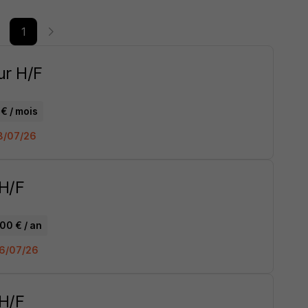
1
ur H/F
€ / mois
18/07/26
 H/F
00 € / an
 06/07/26
 H/F