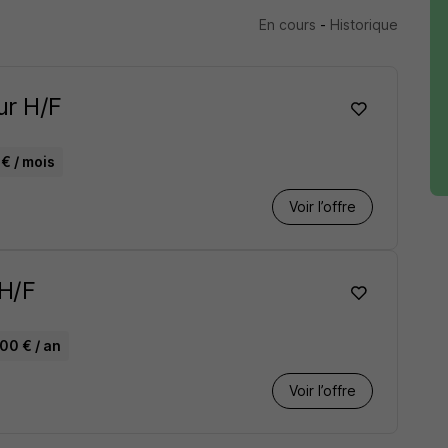
En cours
-
Historique
ur H/F
€ / mois
Voir l’offre
 H/F
00 € / an
Voir l’offre