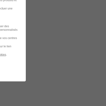
s produits et
ectuer une
iser des
 personnalisés
de vos centres
ur le lien
okies
.