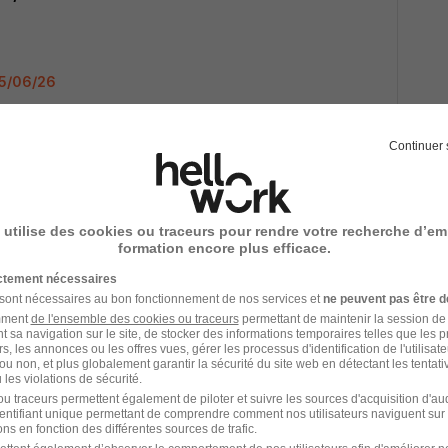
 05/06/26
Continuer 
 H/F
 utilise des cookies ou traceurs pour rendre votre recherche d’em
 04/06/26
formation encore plus efficace.
ictement nécessaires
 sont nécessaires au bon fonctionnement de nos services et
ne peuvent pas être d
nalisateur H/F
amment
de l'ensemble des cookies ou traceurs
permettant de maintenir la session de l
t sa navigation sur le site, de stocker des informations temporaires telles que les 
rs, les annonces ou les offres vues, gérer les processus d'identification de l'utilisateur,
ou non, et plus globalement garantir la sécurité du site web en détectant les tentati
00 € / an
les violations de sécurité.
u traceurs permettent également de piloter et suivre les sources d'acquisition d'a
11/05/26
identifiant unique permettant de comprendre comment nos utilisateurs naviguent sur 
ns en fonction des différentes sources de trafic.