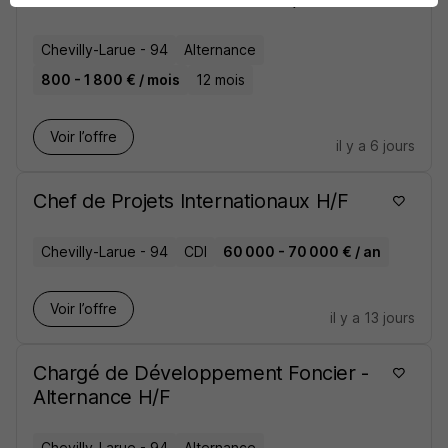
Chevilly-Larue - 94
Alternance
800 - 1 800 € / mois
12 mois
Voir l’offre
il y a 6 jours
Chef de Projets Internationaux H/F
Chevilly-Larue - 94
CDI
60 000 - 70 000 € / an
Voir l’offre
il y a 13 jours
Chargé de Développement Foncier -
Alternance H/F
Chevilly-Larue - 94
Alternance