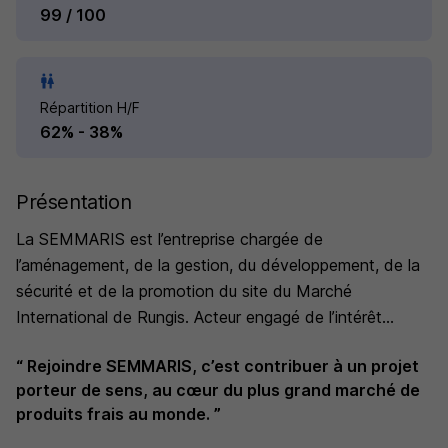
99 / 100
Répartition H/F
62% - 38%
Présentation
La SEMMARIS est l’entreprise chargée de
l’aménagement, de la gestion, du développement, de la
sécurité et de la promotion du site du Marché
International de Rungis. Acteur engagé de l’intérêt
général, elle pilote depuis les portes de Paris un
“ Rejoindre SEMMARIS, c’est contribuer à un projet
écosystème économique et logistique unique de 234
porteur de sens, au cœur du plus grand marché de
hectares, rassemblant plus de 1 200 entreprises. À
produits frais au monde. ”
travers cette mission, la SEMMARIS œuvre
quotidiennement au service d’une alimentation saine,