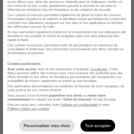
ou les offres vues, gérer les processus d'identification de l'utilisateur, vérifier s'il
est connecté ou non, et plus globalement garantir la sécurité du site web en
Chef de Projets Aménagement
détectant les tentatives d'accès frauduleux ou les violations de sécurité.
Mobilité H/F
Ces cookies ou traceurs permettent également de piloter et suivre les sources
d'acquisition d'audience en utilisant un identifiant unique permettant de comprendre
comment nos utilisateurs naviguent sur nos sites et nos applications en fonction
des différentes sources de trafic.
Rungis - 94
CDD
6 mois
Ils nous permettent également d’observer le comportement de nos utilisateurs afin
d'améliorer nos produits et rendre la navigation dans nos sites beaucoup plus
rapide et fluide.
Ces cookies ou traceurs permettent enfin de personnaliser les interfaces de
Voir l’offre
il y a 1 jour
consultation et d'effectuer une présentation personnalisée des offres d'emploi ou
de formations proposées.
Cookies publicitaires
Surveillant de Péages H/F
Avec votre accord
, nous et nos partenaires (Facebook,
Google Ads
, Critéo,
Bing,) pouvons utiliser des traceurs pour vous proposer des publicités pour des
offres d’emploi ou des offres de formations personnalisés afin d’augmenter vos
Chevilly-Larue - 94
CDD
22 000 - 25 000 € / an
probabilités de trouver rapidement un emploi ou une formation.
Nos partenaires personnalisent ces publicités en fonction de votre navigation, de
2 mois
votre profil et de vos centres d’intérêt.
Vous pouvez à tout moment
paramétrer vos choix
ou
retirer votre
consentement
en cliquant sur le lien "
Gérer les traceurs
" en bas de page.
Pour en savoir plus, consultez notre
Politique de confidentialité
et notre
Voir l’offre
Politique relative aux cookies
.
il y a 1 jour
Chargé de Contentieux
Personnaliser mes choix
Tout accepter
Recouvrement Alternance H/F