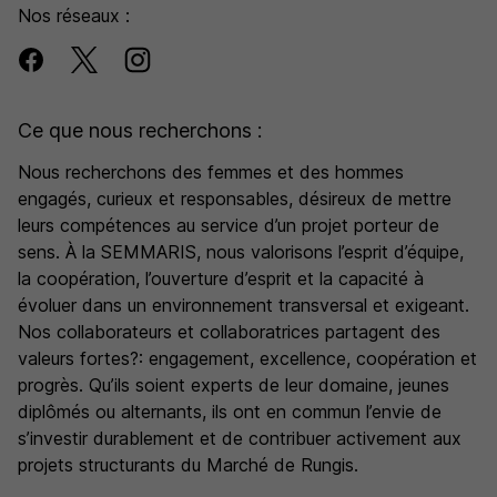
Nos réseaux :
durable et accessible, en garantissant les conditions
nécessaires à l’activité des professionnels qui y opèrent.
Rejoindre la SEMMARIS, c’est intégrer une entreprise à
taille humaine, au cœur d’un lieu d’exception qui accueille
Ce que nous recherchons :
une diversité remarquable de produits alimentaires, de
fleurs, de plantes et d’articles de décoration, au
Nous recherchons des femmes et des hommes
engagés, curieux et responsables, désireux de mettre
bénéfice d’une large variété d’enseignes et de clients,
leurs compétences au service d’un projet porteur de
des plus modestes aux plus prestigieux.
sens. À la SEMMARIS, nous valorisons l’esprit d’équipe,
la coopération, l’ouverture d’esprit et la capacité à
évoluer dans un environnement transversal et exigeant.
Nos collaborateurs et collaboratrices partagent des
valeurs fortes?: engagement, excellence, coopération et
progrès. Qu’ils soient experts de leur domaine, jeunes
diplômés ou alternants, ils ont en commun l’envie de
s’investir durablement et de contribuer activement aux
projets structurants du Marché de Rungis.