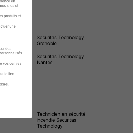
udience en
nos sites et
s produits et
ectuer une
Securitas Technology
Grenoble
iser des
 personnalisés
Securitas Technology
Nantes
de vos centres
ur le lien
okies
.
Technicien en sécurité
incendie Securitas
Technology