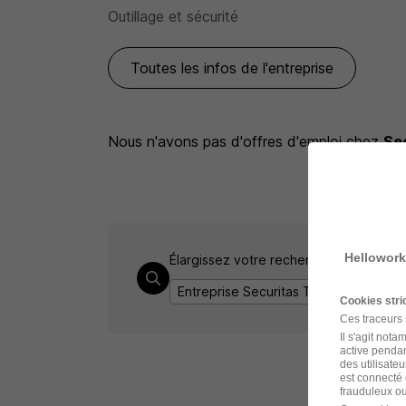
Outillage et sécurité
Toutes les infos de l'entreprise
Nous n'avons pas d'offres d'emploi
chez
Se
Hellowork
Élargissez votre recherche chez
Secur
Entreprise Securitas Technology
Em
Cookies str
Ces traceurs
Il s'agit not
active pendan
des utilisateu
est connecté 
frauduleux ou 