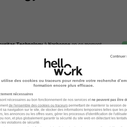
curitas Technology
à
Narbonne
en ce moment
Continuer 
 utilise des cookies ou traceurs pour rendre votre recherche d’em
itas Technology
ou à
Narbonne
formation encore plus efficace.
ploi Narbonne
Entreprise Narbonne
ictement nécessaires
 sont nécessaires au bon fonctionnement de nos services et
ne peuvent pas être d
amment
de l'ensemble des cookies ou traceurs
permettant de maintenir la session de l
t sa navigation sur le site, de stocker des informations temporaires telles que les 
rs, les annonces ou les offres vues, gérer les processus d'identification de l'utilisateur,
ou non, et plus globalement garantir la sécurité du site web en détectant les tentati
les violations de sécurité.