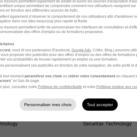
u traceurs permettent également de piloter et suivre les sources d'acquisition d'a
identifiant unique permettant de comprendre comment nos utilisateurs naviguent sur 
ns en fonction des différentes sources de trafic.
ettent également d’observer le comportement de nos utilisateurs afin d'améliorer no
logy par Ville
igation dans nos sites beaucoup plus rapide et fluide.
u traceurs permettent enfin de personnaliser les interfaces de consultation et d'eff
personnalisée des offres d'emploi ou de formations proposées.
uritas Technology Paris
Securitas Technology
Francheville
icitaires
accord
, nous et nos partenaires (Facebook,
Google Ads
, Critéo, Bing,) pouvons util
 vous proposer des publicités pour des offres d’emploi ou des offres de formations
uritas Technology
Securitas Technology
ter vos probabilités de trouver rapidement un emploi ou une formation.
deaux
Mulhouse
es personnalisent ces publicités en fonction de votre navigation, de votre profil et 
echnology
à tout moment
paramétrer vos choix
ou
retirer votre consentement
en cliquant s
raceurs
" en bas de page.
r plus, consultez notre
Politique de confidentialité
et notre
Politique relative aux co
ology par Métier
Personnaliser mes choix
Tout accepter
nt de sécurité Securitas
Commercial B to B
hnology
Securitas Technology