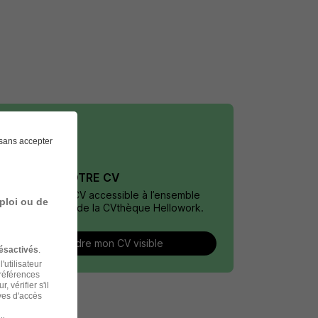
sans accepter
DÉPOSEZ VOTRE CV
Rendez votre CV accessible à l’ensemble
ploi ou de
des recruteurs de la CVthèque Hellowork.
Rendre mon CV visible
ésactivés
.
'utilisateur
préférences
 vérifier s'il
ves d'accès