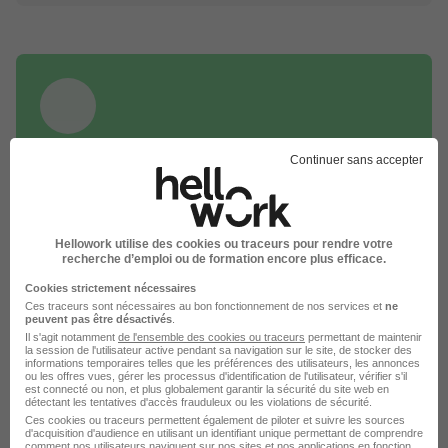
DÉPOSEZ VOTRE CV
Continuer sans accepter
Rendez votre CV accessible à l’ensemble des
recruteurs de la CVthèque Hellowork.
Hellowork utilise des cookies ou traceurs pour rendre votre
Rendre mon CV visible
recherche d’emploi ou de formation encore plus efficace.
Cookies strictement nécessaires
Ces traceurs sont nécessaires au bon fonctionnement de nos services et
ne
peuvent pas être désactivés
.
Il s'agit notamment
de l'ensemble des cookies ou traceurs
permettant de maintenir
la session de l'utilisateur active pendant sa navigation sur le site, de stocker des
informations temporaires telles que les préférences des utilisateurs, les annonces
L'emploi chez Securitas Technology
ou les offres vues, gérer les processus d'identification de l'utilisateur, vérifier s'il
est connecté ou non, et plus globalement garantir la sécurité du site web en
détectant les tentatives d'accès frauduleux ou les violations de sécurité.
par Ville
Ces cookies ou traceurs permettent également de piloter et suivre les sources
d'acquisition d'audience en utilisant un identifiant unique permettant de comprendre
comment nos utilisateurs naviguent sur nos sites et nos applications en fonction