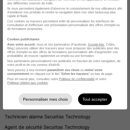
Securitas Technology Ivry-sur-Seine
des différentes sources de trafic.
Ils nous permettent également d’observer le comportement de nos utilisateurs afin
d'améliorer nos produits et rendre la navigation dans nos sites beaucoup plus
Securitas Technology Paris
rapide et fluide.
Ces cookies ou traceurs permettent enfin de personnaliser les interfaces de
Securitas Technology Francheville
consultation et d'effectuer une présentation personnalisée des offres d'emploi ou
de formations proposées.
Securitas Technology Grenoble
Cookies publicitaires
Avec votre accord
, nous et nos partenaires (Facebook,
Google Ads
, Critéo,
Securitas Technology Aix-en-Provence
Bing,) pouvons utiliser des traceurs pour vous proposer des publicités pour des
offres d’emploi ou des offres de formations personnalisés afin d’augmenter vos
Securitas Technology Bordeaux
probabilités de trouver rapidement un emploi ou une formation.
Nos partenaires personnalisent ces publicités en fonction de votre navigation, de
votre profil et de vos centres d’intérêt.
Voir plus
Vous pouvez à tout moment
paramétrer vos choix
ou
retirer votre
consentement
en cliquant sur le lien "
Gérer les traceurs
" en bas de page.
Voir toutes les offres par ville chez Securitas Technology
Pour en savoir plus, consultez notre
Politique de confidentialité
et notre
Politique relative aux cookies
.
Postuler chez Securitas Technology
Personnaliser mes choix
Tout accepter
par Métier
Technicien alarme Securitas Technology
Agent de sécurité Securitas Technology