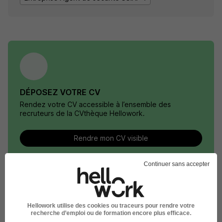
DÉPOSEZ VOTRE CV
Rendez votre CV accessible à l’ensemble des
recruteurs de la CVthèque Hellowork.
Rendre mon CV visible
Continuer sans accepter
Le Recrutement chez Securitas
Hellowork utilise des cookies ou traceurs pour rendre votre
recherche d’emploi ou de formation encore plus efficace.
Technology dans le domaine Sécurité