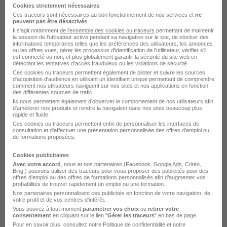
Cookies strictement nécessaires
Ces traceurs sont nécessaires au bon fonctionnement de nos services et
ne
Securitas Technology Technicien alarme
peuvent pas être désactivés
.
Il s'agit notamment
de l'ensemble des cookies ou traceurs
permettant de maintenir
la session de l'utilisateur active pendant sa navigation sur le site, de stocker des
Securitas Technology Agent de sécurité
informations temporaires telles que les préférences des utilisateurs, les annonces
ou les offres vues, gérer les processus d'identification de l'utilisateur, vérifier s'il
Securitas Technology Technicien en sécurité incendie
est connecté ou non, et plus globalement garantir la sécurité du site web en
détectant les tentatives d'accès frauduleux ou les violations de sécurité.
Ces cookies ou traceurs permettent également de piloter et suivre les sources
Securitas Technology Expert sécurité
d'acquisition d'audience en utilisant un identifiant unique permettant de comprendre
comment nos utilisateurs naviguent sur nos sites et nos applications en fonction
des différentes sources de trafic.
Securitas Technology Chargé de la sécurité
Ils nous permettent également d’observer le comportement de nos utilisateurs afin
d'améliorer nos produits et rendre la navigation dans nos sites beaucoup plus
rapide et fluide.
Postuler chez Securitas Technology
Ces cookies ou traceurs permettent enfin de personnaliser les interfaces de
consultation et d'effectuer une présentation personnalisée des offres d'emploi ou
par Métier
de formations proposées.
Cookies publicitaires
Commercial B to B Securitas Technology
Avec votre accord
, nous et nos partenaires (Facebook,
Google Ads
, Critéo,
Bing,) pouvons utiliser des traceurs pour vous proposer des publicités pour des
offres d’emploi ou des offres de formations personnalisés afin d’augmenter vos
Ingénieur projet Securitas Technology
probabilités de trouver rapidement un emploi ou une formation.
Nos partenaires personnalisent ces publicités en fonction de votre navigation, de
votre profil et de vos centres d’intérêt.
Account manager Securitas Technology
Vous pouvez à tout moment
paramétrer vos choix
ou
retirer votre
consentement
en cliquant sur le lien "
Gérer les traceurs
" en bas de page.
Chargé de recrutement Securitas Technology
Pour en savoir plus, consultez notre
Politique de confidentialité
et notre