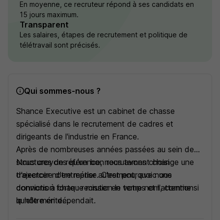
En moyenne, ce recruteur répond à ses candidats en
15 jours maximum.
Transparent
Les salaires, étapes de recrutement et politique de
télétravail sont précisés.
Qui sommes-nous ?
Shance Executive est un cabinet de chasse
spécialisé dans le recrutement de cadres et
dirigeants de l'industrie en France.
Après de nombreuses années passées au sein de
structures de référence, nous avons choisi
Nous croyons qu'un bon recrutement change une
d'exercer notre métier autrement, avec une
trajectoire d'entreprise. C'est pourquoi nous
conviction forte : recruter en votre nom, comme si
donnons à chaque mission le temps et l'attention
le nôtre en dépendait.
qu'elle mérite.