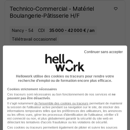
Technico-Commercial - Matériel
Boulangerie-Pâtisserie H/F
Nancy - 54
CDI
35 000 - 42 000 € / an
Télétravail occasionnel
Continuer sans accepter
Voir l’offre
il y a 18 jours
Technico-Commercial - Matériel
Hellowork utilise des cookies ou traceurs pour rendre votre
Boulangerie-Pâtisserie H/F
recherche d’emploi ou de formation encore plus efficace.
Cookies strictement nécessaires
Ces traceurs sont nécessaires au bon fonctionnement de nos services et
ne
Metz - 57
CDI
35 000 - 42 000 € / an
peuvent pas être désactivés
.
Il s'agit notamment
de l'ensemble des cookies ou traceurs
permettant de maintenir
Télétravail occasionnel
la session de l'utilisateur active pendant sa navigation sur le site, de stocker des
informations temporaires telles que les préférences des utilisateurs, les annonces
ou les offres vues, gérer les processus d'identification de l'utilisateur, vérifier s'il
est connecté ou non, et plus globalement garantir la sécurité du site web en
Voir l’offre
détectant les tentatives d'accès frauduleux ou les violations de sécurité.
il y a 18 jours
Ces cookies ou traceurs permettent également de piloter et suivre les sources