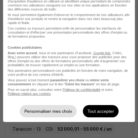
d'acquisition d'audience en utilisant un identifiant unique permettant de comprendre
comment nos utilisateurs naviguent sur nos sites et nos applications en fonction
Technico-Commercial - Matériel
des différentes sources de trafic.
Ils nous permettent également d’observer le comportement de nos utilisateurs afin
Boulangerie-Pâtisserie H/F
d'améliorer nos produits et rendre la navigation dans nos sites beaucoup plus
rapide et fluide.
Ces cookies ou traceurs permettent enfin de personnaliser les interfaces de
consultation et d'effectuer une présentation personnalisée des offres d'emploi ou
Reims - 51
CDI
35 000 - 42 000 € / an
de formations proposées.
Télétravail occasionnel
Cookies publicitaires
Avec votre accord
, nous et nos partenaires (Facebook,
Google Ads
, Critéo,
Bing,) pouvons utiliser des traceurs pour vous proposer des publicités pour des
Voir l’offre
offres d’emploi ou des offres de formations personnalisés afin d’augmenter vos
il y a 18 jours
probabilités de trouver rapidement un emploi ou une formation.
Nos partenaires personnalisent ces publicités en fonction de votre navigation, de
votre profil et de vos centres d’intérêt.
Vous pouvez à tout moment
paramétrer vos choix
ou
retirer votre
consentement
en cliquant sur le lien "
Gérer les traceurs
" en bas de page.
sur
1
Pour en savoir plus, consultez notre
Politique de confidentialité
et notre
Politique relative aux cookies
.
Spécialiste Gouvernance &
Personnaliser mes choix
Tout accepter
Conformité Si H/F
Tarascon - 13
CDI
52 000,01 - 55 000 € / an