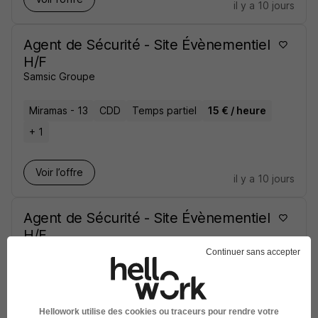
il y a 10 jours
Agent de Sécurité - Site Évènementiel
H/F
Samsic Groupe
Miramas - 13
CDD
Temps partiel
15 € / heure
+ 1
Voir l’offre
il y a 10 jours
Agent de Sécurité - Site Évènementiel
H/F
Samsic Groupe
Continuer sans accepter
Saint-Jory - 31
CDD
Temps partiel
15 € / heure
+ 1
Hellowork utilise des cookies ou traceurs pour rendre votre