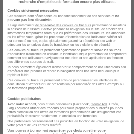
recherche d’emploi ou de formation encore plus efficace.
Cookies strictement nécessaires
Voir l’offre
il y a 10 jours
Ces traceurs sont nécessaires au bon fonctionnement de nos services et
ne
peuvent pas être désactivés
.
Il s'agit notamment
de l'ensemble des cookies ou traceurs
permettant de maintenir
la session de l'utilisateur active pendant sa navigation sur le site, de stocker des
Agent de Sécurité - Site Évènementiel
informations temporaires telles que les préférences des utilisateurs, les annonces
H/F
ou les offres vues, gérer les processus d'identification de l'utilisateur, vérifier s'il
est connecté ou non, et plus globalement garantir la sécurité du site web en
Samsic Groupe
détectant les tentatives d'accès frauduleux ou les violations de sécurité.
Ces cookies ou traceurs permettent également de piloter et suivre les sources
d'acquisition d'audience en utilisant un identifiant unique permettant de comprendre
comment nos utilisateurs naviguent sur nos sites et nos applications en fonction
Portes-lès-Valence - 26
CDD
Temps partiel
des différentes sources de trafic.
15 € / heure
+ 1
Ils nous permettent également d’observer le comportement de nos utilisateurs afin
d'améliorer nos produits et rendre la navigation dans nos sites beaucoup plus
rapide et fluide.
Ces cookies ou traceurs permettent enfin de personnaliser les interfaces de
Voir l’offre
consultation et d'effectuer une présentation personnalisée des offres d'emploi ou
il y a 10 jours
de formations proposées.
Cookies publicitaires
Agent de Sécurité - Site Évènementiel
Avec votre accord
, nous et nos partenaires (Facebook,
Google Ads
, Critéo,
Bing,) pouvons utiliser des traceurs pour vous proposer des publicités pour des
H/F
offres d’emploi ou des offres de formations personnalisés afin d’augmenter vos
probabilités de trouver rapidement un emploi ou une formation.
Samsic Groupe
Nos partenaires personnalisent ces publicités en fonction de votre navigation, de
votre profil et de vos centres d’intérêt.
Vous pouvez à tout moment
paramétrer vos choix
ou
retirer votre
Nord - 59
CDD
Temps partiel
15 € / heure
+ 1