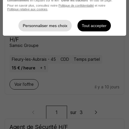
consentement
en cliquant sur le lien "
Gérer les traceurs
" en bas de page.
Pour en savoir plus, consultez notre
Politique de confidentialité
et notre
Politique relative aux cookies
.
Voir l’offre
il y a 10 jours
Personnaliser mes choix
Tout accepter
Agent de Sécurité - Site Évènementiel
H/F
Samsic Groupe
Fleury-les-Aubrais - 45
CDD
Temps partiel
15 € / heure
+ 1
Voir l’offre
il y a 10 jours
sur
3
Agent de Sécurité H/F