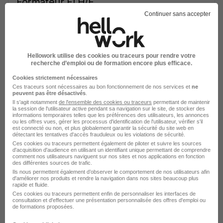
Formateur Fl H/F
Continuer sans accepter
Cholet - 49
CDD
Temps partiel
2 391,97 € / mois
Cette offre n’est plus disponible depuis le 20/04/26
Hellowork utilise des cookies ou traceurs pour rendre votre
recherche d’emploi ou de formation encore plus efficace.
Assistant Administratif H/F
Cookies strictement nécessaires
Ces traceurs sont nécessaires au bon fonctionnement de nos services et
ne
peuvent pas être désactivés
.
Créteil - 94
CDD
1 900 € / mois
Il s'agit notamment
de l'ensemble des cookies ou traceurs
permettant de maintenir
la session de l'utilisateur active pendant sa navigation sur le site, de stocker des
informations temporaires telles que les préférences des utilisateurs, les annonces
Cette offre n’est plus disponible depuis le 17/04/26
ou les offres vues, gérer les processus d'identification de l'utilisateur, vérifier s'il
est connecté ou non, et plus globalement garantir la sécurité du site web en
détectant les tentatives d'accès frauduleux ou les violations de sécurité.
Ces cookies ou traceurs permettent également de piloter et suivre les sources
Formateur Fl Ofii TP H/F
d'acquisition d'audience en utilisant un identifiant unique permettant de comprendre
comment nos utilisateurs naviguent sur nos sites et nos applications en fonction
des différentes sources de trafic.
Saint-Nazaire - 44
CDD
Ils nous permettent également d’observer le comportement de nos utilisateurs afin
d'améliorer nos produits et rendre la navigation dans nos sites beaucoup plus
rapide et fluide.
Cette offre n’est plus disponible depuis le 14/04/26
Ces cookies ou traceurs permettent enfin de personnaliser les interfaces de
consultation et d'effectuer une présentation personnalisée des offres d'emploi ou
de formations proposées.
Formateur Fl Ofii TP H/F