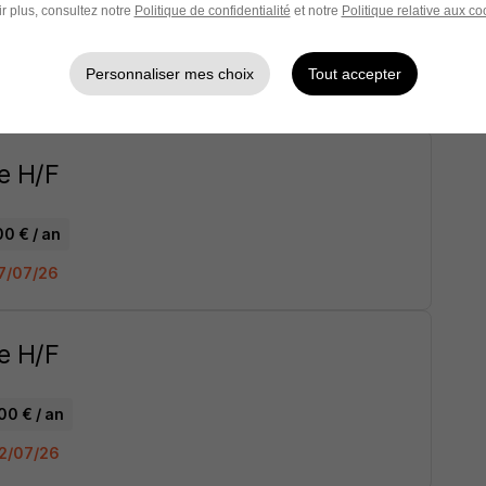
r plus, consultez notre
Politique de confidentialité
et notre
Politique relative aux co
000 € / an
Personnaliser mes choix
Tout accepter
 04/07/26
e H/F
00 € / an
27/07/26
e H/F
00 € / an
02/07/26