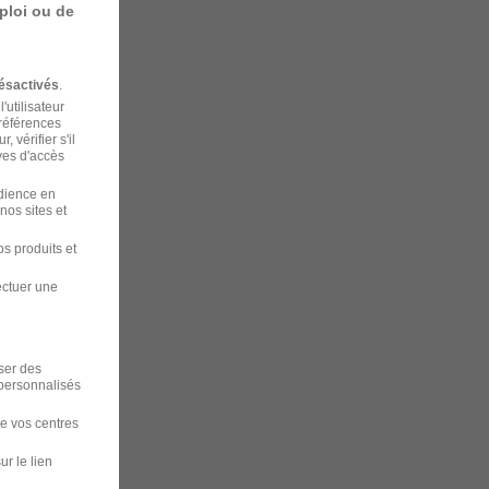
ploi ou de
ésactivés
.
'utilisateur
préférences
 vérifier s'il
ves d'accès
udience en
nos sites et
s produits et
ectuer une
iser des
 personnalisés
de vos centres
ur le lien