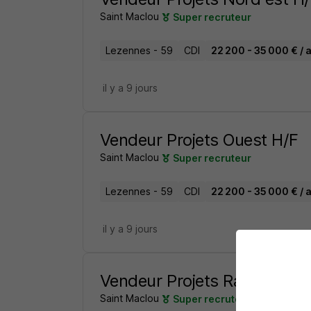
Saint Maclou
Super recruteur
Lezennes - 59
CDI
22 200 - 35 000 € / 
il y a 9 jours
Vendeur Projets Ouest H/F
Saint Maclou
Super recruteur
Lezennes - 59
CDI
22 200 - 35 000 € / 
il y a 9 jours
Vendeur Projets Raa H/F
Saint Maclou
Super recruteur