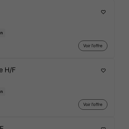
an
Voir l’offre
ce H/F
an
Voir l’offre
/F