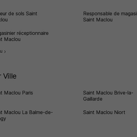
eur de sols Saint
Responsable de magasi
lou
Saint Maclou
asinier réceptionnaire
nt Maclou
ou
 Ville
nt Maclou Paris
Saint Maclou Brive-la-
Gaillarde
nt Maclou La Balme-de-
Saint Maclou Niort
ingy