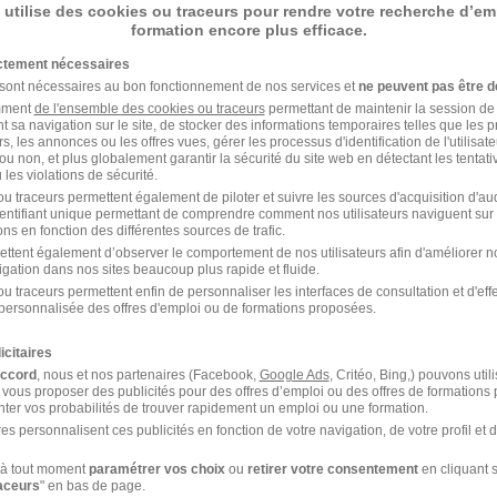
 utilise des cookies ou traceurs pour rendre votre recherche d’em
formation encore plus efficace.
an
ictement nécessaires
Voir l’offre
 sont nécessaires au bon fonctionnement de nos services et
ne peuvent pas être d
amment
de l'ensemble des cookies ou traceurs
permettant de maintenir la session de l
t sa navigation sur le site, de stocker des informations temporaires telles que les 
rs, les annonces ou les offres vues, gérer les processus d'identification de l'utilisateur,
ou non, et plus globalement garantir la sécurité du site web en détectant les tentati
F
les violations de sécurité.
u traceurs permettent également de piloter et suivre les sources d'acquisition d'a
identifiant unique permettant de comprendre comment nos utilisateurs naviguent sur 
ns en fonction des différentes sources de trafic.
ettent également d’observer le comportement de nos utilisateurs afin d'améliorer no
an
igation dans nos sites beaucoup plus rapide et fluide.
u traceurs permettent enfin de personnaliser les interfaces de consultation et d'eff
Voir l’offre
personnalisée des offres d'emploi ou de formations proposées.
icitaires
accord
, nous et nos partenaires (Facebook,
Google Ads
, Critéo, Bing,) pouvons util
 vous proposer des publicités pour des offres d’emploi ou des offres de formations
ter vos probabilités de trouver rapidement un emploi ou une formation.
1
es personnalisent ces publicités en fonction de votre navigation, de votre profil et 
à tout moment
paramétrer vos choix
ou
retirer votre consentement
en cliquant s
e H/F
raceurs
" en bas de page.