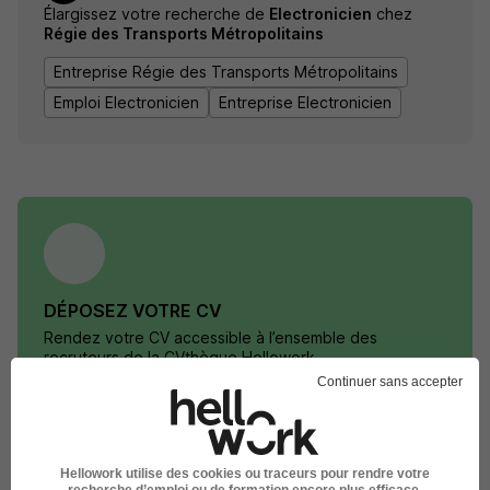
Élargissez votre recherche de
Electronicien
chez
Régie des Transports Métropolitains
Entreprise Régie des Transports Métropolitains
Emploi Electronicien
Entreprise Electronicien
DÉPOSEZ VOTRE CV
Rendez votre CV accessible à l’ensemble des
recruteurs de la CVthèque Hellowork.
Continuer sans accepter
Rendre mon CV visible
Hellowork utilise des cookies ou traceurs pour rendre votre