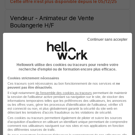
Cette offre n’est plus disponible depuis le 05/12/25
Vendeur - Animateur de Vente
Boulangerie H/F
Continuer sans accepter
La Roche-sur-Yon - 85
CDI
Cette offre n’est plus disponible depuis le 20/11/25
Hellowork utilise des cookies ou traceurs pour rendre votre
Comptable Service Interne H/F
recherche d’emploi ou de formation encore plus efficace.
Cookies strictement nécessaires
Ces traceurs sont nécessaires au bon fonctionnement de nos services et
ne
La Roche-sur-Yon - 85
CDI
peuvent pas être désactivés
.
Il s'agit notamment
de l'ensemble des cookies ou traceurs
permettant de maintenir
Cette offre n’est plus disponible depuis le 12/10/25
la session de l'utilisateur active pendant sa navigation sur le site, de stocker des
informations temporaires telles que les préférences des utilisateurs, les annonces
ou les offres vues, gérer les processus d'identification de l'utilisateur, vérifier s'il
est connecté ou non, et plus globalement garantir la sécurité du site web en
Employé Polyvalent en Restauration
détectant les tentatives d'accès frauduleux ou les violations de sécurité.
Ces cookies ou traceurs permettent également de piloter et suivre les sources
Rapide H/F
d'acquisition d'audience en utilisant un identifiant unique permettant de comprendre
comment nos utilisateurs naviguent sur nos sites et nos applications en fonction
des différentes sources de trafic.