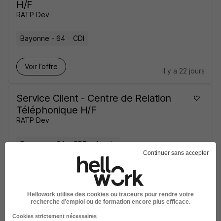
H/F
RATP Dev
Bayonne - 64
CDI
Voir l’offre
il y a 22 jours
Service Client - Centre de Relation
Téléphonique H/F
RATP Dev
Bayonne - 64
CDD
1 mois
Continuer sans accepter
Voir l’offre
il y a 25 jours
Hellowork utilise des cookies ou traceurs pour rendre votre
recherche d’emploi ou de formation encore plus efficace.
Cookies strictement nécessaires
sur
1