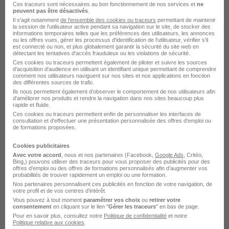
Ces traceurs sont nécessaires au bon fonctionnement de nos services et
ne
peuvent pas être désactivés
.
Il s'agit notamment
de l'ensemble des cookies ou traceurs
permettant de maintenir
Contrôleur de Gestion Bayonne H/F
la session de l'utilisateur active pendant sa navigation sur le site, de stocker des
informations temporaires telles que les préférences des utilisateurs, les annonces
ou les offres vues, gérer les processus d'identification de l'utilisateur, vérifier s'il
est connecté ou non, et plus globalement garantir la sécurité du site web en
Bayonne - 64
Temps partiel
détectant les tentatives d'accès frauduleux ou les violations de sécurité.
Ces cookies ou traceurs permettent également de piloter et suivre les sources
d'acquisition d'audience en utilisant un identifiant unique permettant de comprendre
Cette offre n’est plus disponible depuis le 25/07/26
comment nos utilisateurs naviguent sur nos sites et nos applications en fonction
des différentes sources de trafic.
Ils nous permettent également d’observer le comportement de nos utilisateurs afin
d'améliorer nos produits et rendre la navigation dans nos sites beaucoup plus
rapide et fluide.
Ces cookies ou traceurs permettent enfin de personnaliser les interfaces de
consultation et d'effectuer une présentation personnalisée des offres d'emploi ou
Élargissez votre recherche chez
RATP Dev
ou à
de formations proposées.
Bayonne
Cookies publicitaires
Entreprise RATP Dev
Emploi Bayonne
Avec votre accord
, nous et nos partenaires (Facebook,
Google Ads
, Critéo,
Bing,) pouvons utiliser des traceurs pour vous proposer des publicités pour des
offres d’emploi ou des offres de formations personnalisés afin d’augmenter vos
Entreprise Bayonne
probabilités de trouver rapidement un emploi ou une formation.
Nos partenaires personnalisent ces publicités en fonction de votre navigation, de
votre profil et de vos centres d’intérêt.
Vous pouvez à tout moment
paramétrer vos choix
ou
retirer votre
consentement
en cliquant sur le lien "
Gérer les traceurs
" en bas de page.
Pour en savoir plus, consultez notre
Politique de confidentialité
et notre
Politique relative aux cookies
.