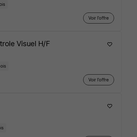
ois
Voir l’offre
trole Visuel H/F
ois
Voir l’offre
is