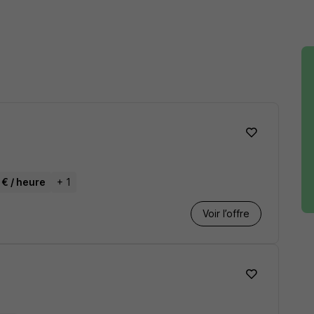
F
 € / heure
+ 1
Voir l’offre