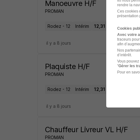
Ils nous perm
Manoeuvre H/F
rendre la nav
PROMAN
Ces cookies o
présentation 
Rodez - 12
Intérim
12,31 € / heure
2 mo
Cookies publ
Avec votre 
traceurs pour
il y a 8 jours
afin d’augmen
Nos partenair
d’intérêt.
Vous pouvez 
Plaquiste H/F
"
Gérer les t
Pour en savoi
PROMAN
Rodez - 12
Intérim
12,31 € / heure
3 mo
il y a 8 jours
Chauffeur Livreur VL H/F
PROMAN