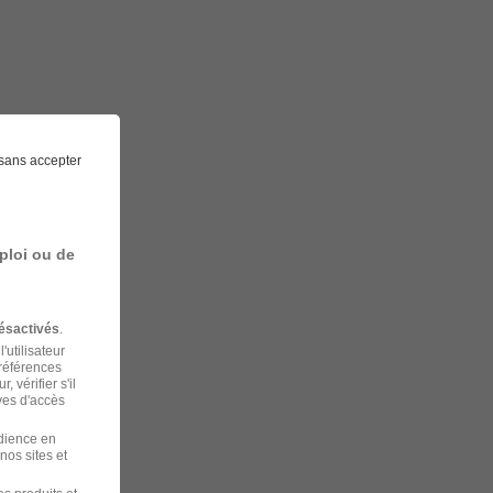
sans accepter
ploi ou de
ésactivés
.
'utilisateur
préférences
 vérifier s'il
ves d'accès
udience en
nos sites et