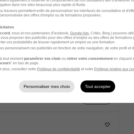
ettent également d’observer le comportement de nos utilisateurs afin d'améliorer no
igation dans nos sites beaucoup plus rapide et fluide.
u traceurs permettent enfin de personnaliser les interfaces de consultation et d'eff
personnalisée des offres d'emploi ou de formations proposées.
is
icitaires
accord
, nous et nos partenaires (Facebook,
Google Ads
, Critéo, Bing,) pouvons util
 vous proposer des publicités pour des offres d’emploi ou des offres de formations
Voir l’offre
ter vos probabilités de trouver rapidement un emploi ou une formation.
es personnalisent ces publicités en fonction de votre navigation, de votre profil et 
à tout moment
paramétrer vos choix
ou
retirer votre consentement
en cliquant s
raceurs
" en bas de page.
r plus, consultez notre
Politique de confidentialité
et notre
Politique relative aux co
is
Personnaliser mes choix
Tout accepter
Voir l’offre