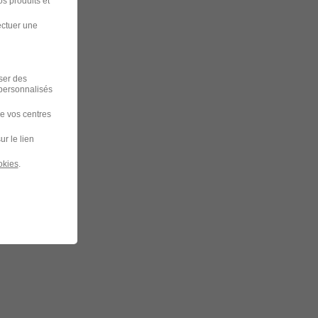
s produits et
ectuer une
iser des
 personnalisés
de vos centres
ur le lien
okies
.