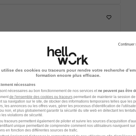
 € / heure
+ 1
Continuer 
Voir l’offre
 utilise des cookies ou traceurs pour rendre votre recherche d’em
formation encore plus efficace.
ictement nécessaires
 sont nécessaires au bon fonctionnement de nos services et
ne peuvent pas être d
amment
de l'ensemble des cookies ou traceurs
permettant de maintenir la session de l
t sa navigation sur le site, de stocker des informations temporaires telles que les 
rs, les annonces ou les offres vues, gérer les processus d'identification de l'utilisateur,
ou non, et plus globalement garantir la sécurité du site web en détectant les tentati
Voir l’offre
les violations de sécurité.
u traceurs permettent également de piloter et suivre les sources d'acquisition d'a
identifiant unique permettant de comprendre comment nos utilisateurs naviguent sur 
ns en fonction des différentes sources de trafic.