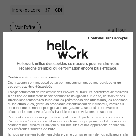
Indre-et-Loire - 37
CDI
Voir l’offre
il y a 1 jour
Continuer sans accepter
Responsable Commercial 47 H/F
Lot-et-Garonne - 47
CDI
Hellowork utilise des cookies ou traceurs pour rendre votre
recherche d’emploi ou de formation encore plus efficace.
Cookies strictement nécessaires
Voir l’offre
il y a 2 jours
Ces traceurs sont nécessaires au bon fonctionnement de nos services et
ne
peuvent pas être désactivés
.
Il s'agit notamment
de l'ensemble des cookies ou traceurs
permettant de maintenir
la session de l'utilisateur active pendant sa navigation sur le site, de stocker des
Commercial Média H/F
informations temporaires telles que les préférences des utilisateurs, les annonces
ou les offres vues, gérer les processus d'identification de l'utilisateur, vérifier s'il
est connecté ou non, et plus globalement garantir la sécurité du site web en
détectant les tentatives d'accès frauduleux ou les violations de sécurité.
Nanterre - 92
CDI
Ces cookies ou traceurs permettent également de piloter et suivre les sources
d'acquisition d'audience en utilisant un identifiant unique permettant de comprendre
comment nos utilisateurs naviguent sur nos sites et nos applications en fonction
des différentes sources de trafic.
Voir l’offre
il y a 2 jours
Ils nous permettent également d’observer le comportement de nos utilisateurs afin