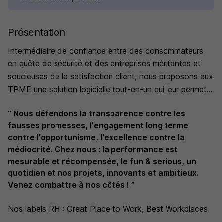
Présentation
Intermédiaire de confiance entre des consommateurs
en quête de sécurité et des entreprises méritantes et
soucieuses de la satisfaction client, nous proposons aux
TPME une solution logicielle tout-en-un qui leur permet
de protéger leur réputation, augmenter leur rentabilité et
“ Nous défendons la transparence contre les
gagner du temps.
fausses promesses, l'engagement long terme
contre l'opportunisme, l'excellence contre la
médiocrité. Chez nous : la performance est
mesurable et récompensée, le fun & serious, un
quotidien et nos projets, innovants et ambitieux.
Venez combattre à nos côtés ! ”
Nos labels RH : Great Place to Work, Best Workplaces