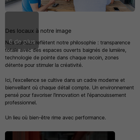
Des locaux à notre image
6 de plus
Nos bureaux reflètent notre philosophie : transparence
totale avec des espaces ouverts baignés de lumière,
technologie de pointe dans chaque recoin, zones
détente pour stimuler la créativité.
Ici, l'excellence se cultive dans un cadre moderne et
bienveillant où chaque détail compte. Un environnement
pensé pour favoriser l'innovation et l'épanouissement
professionnel.
Un lieu où bien-être rime avec performance.