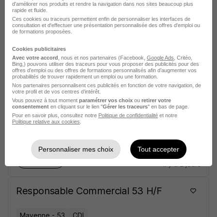
d'améliorer nos produits et rendre la navigation dans nos sites beaucoup plus
rapide et fluide.
Ces cookies ou traceurs permettent enfin de personnaliser les interfaces de
Responsable Commercial 42 H/F
consultation et d'effectuer une présentation personnalisée des offres d'emploi ou
de formations proposées.
Loire - 42
CDI
Cookies publicitaires
Avec votre accord
, nous et nos partenaires (Facebook,
Google Ads
, Critéo,
Bing,) pouvons utiliser des traceurs pour vous proposer des publicités pour des
offres d’emploi ou des offres de formations personnalisés afin d’augmenter vos
Voir l’offre
probabilités de trouver rapidement un emploi ou une formation.
il y a 2 jours
Nos partenaires personnalisent ces publicités en fonction de votre navigation, de
votre profil et de vos centres d’intérêt.
Vous pouvez à tout moment
paramétrer vos choix
ou
retirer votre
Responsable Commercial 81 H/F
consentement
en cliquant sur le lien "
Gérer les traceurs
" en bas de page.
Pour en savoir plus, consultez notre
Politique de confidentialité
et notre
Politique relative aux cookies
.
Tarn - 81
CDI
Personnaliser mes choix
Tout accepter
Voir l’offre
il y a 2 jours
Responsable Commercial 53 H/F
Mayenne - 53
CDI