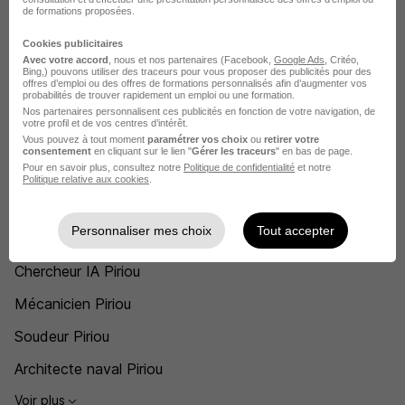
Piriou Concarneau
de formations proposées.
Piriou Brest
Cookies publicitaires
Avec votre accord
, nous et nos partenaires (Facebook,
Google Ads
, Critéo,
Bing,) pouvons utiliser des traceurs pour vous proposer des publicités pour des
Piriou Le Port
offres d’emploi ou des offres de formations personnalisés afin d’augmenter vos
probabilités de trouver rapidement un emploi ou une formation.
Voir toutes les offres par ville chez Piriou
Nos partenaires personnalisent ces publicités en fonction de votre navigation, de
votre profil et de vos centres d’intérêt.
Vous pouvez à tout moment
paramétrer vos choix
ou
retirer votre
consentement
en cliquant sur le lien "
Gérer les traceurs
" en bas de page.
Postuler chez Piriou par Métier
Pour en savoir plus, consultez notre
Politique de confidentialité
et notre
Politique relative aux cookies
.
Chargé d'affaires Piriou
Personnaliser mes choix
Tout accepter
Chef d'atelier chaudronnerie Piriou
Chercheur IA Piriou
Mécanicien Piriou
Soudeur Piriou
Architecte naval Piriou
Voir plus