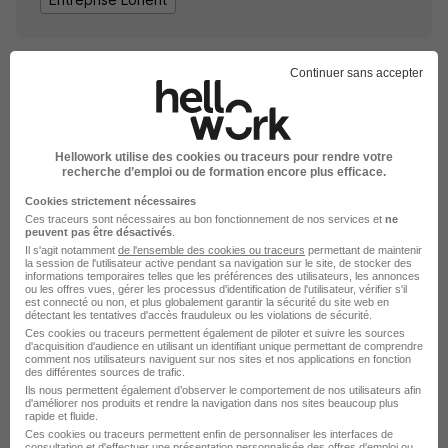
Continuer sans accepter
Hellowork utilise des cookies ou traceurs pour rendre votre
recherche d’emploi ou de formation encore plus efficace.
DÉPOSEZ VOTRE CV
Cookies strictement nécessaires
Rendez votre CV accessible à l’ensemble des
Ces traceurs sont nécessaires au bon fonctionnement de nos services et
ne
recruteurs de la CVthèque Hellowork.
peuvent pas être désactivés
.
Il s'agit notamment
de l'ensemble des cookies ou traceurs
permettant de maintenir
la session de l'utilisateur active pendant sa navigation sur le site, de stocker des
informations temporaires telles que les préférences des utilisateurs, les annonces
Rendre mon CV visible
ou les offres vues, gérer les processus d'identification de l'utilisateur, vérifier s'il
est connecté ou non, et plus globalement garantir la sécurité du site web en
détectant les tentatives d'accès frauduleux ou les violations de sécurité.
Ces cookies ou traceurs permettent également de piloter et suivre les sources
d'acquisition d'audience en utilisant un identifiant unique permettant de comprendre
comment nos utilisateurs naviguent sur nos sites et nos applications en fonction
des différentes sources de trafic.
Ils nous permettent également d’observer le comportement de nos utilisateurs afin
d'améliorer nos produits et rendre la navigation dans nos sites beaucoup plus
L'emploi chez Piriou par Ville
rapide et fluide.
Ces cookies ou traceurs permettent enfin de personnaliser les interfaces de
consultation et d'effectuer une présentation personnalisée des offres d'emploi ou