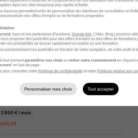
ettent également d’observer le comportement de nos utilisateurs afin d'améliorer no
igation dans nos sites beaucoup plus rapide et fluide.
u traceurs permettent enfin de personnaliser les interfaces de consultation et d'eff
personnalisée des offres d'emploi ou de formations proposées.
01/07/26
icitaires
accord
, nous et nos partenaires (Facebook,
Google Ads
, Critéo, Bing,) pouvons util
 vous proposer des publicités pour des offres d’emploi ou des offres de formations
ter vos probabilités de trouver rapidement un emploi ou une formation.
es personnalisent ces publicités en fonction de votre navigation, de votre profil et 
à tout moment
paramétrer vos choix
ou
retirer votre consentement
en cliquant s
raceurs
" en bas de page.
r plus, consultez notre
Politique de confidentialité
et notre
Politique relative aux co
18/06/26
Personnaliser mes choix
Tout accepter
 2 600 € / mois
18/06/26