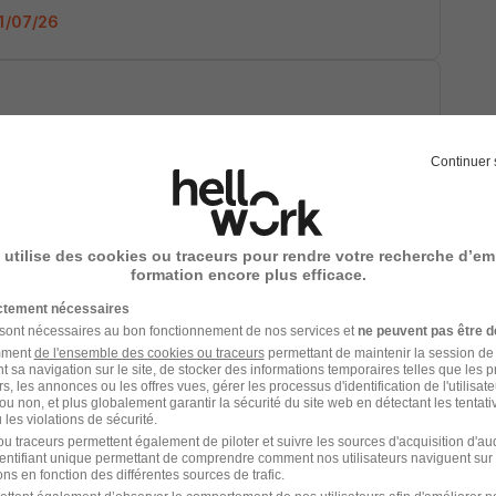
01/07/26
Continuer 
01/07/26
 utilise des cookies ou traceurs pour rendre votre recherche d’em
formation encore plus efficace.
ictement nécessaires
 sont nécessaires au bon fonctionnement de nos services et
ne peuvent pas être d
 2 600 € / mois
amment
de l'ensemble des cookies ou traceurs
permettant de maintenir la session de l
t sa navigation sur le site, de stocker des informations temporaires telles que les 
rs, les annonces ou les offres vues, gérer les processus d'identification de l'utilisateur,
01/07/26
ou non, et plus globalement garantir la sécurité du site web en détectant les tentati
les violations de sécurité.
u traceurs permettent également de piloter et suivre les sources d'acquisition d'a
identifiant unique permettant de comprendre comment nos utilisateurs naviguent sur 
ns en fonction des différentes sources de trafic.