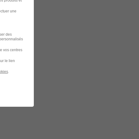
s produits et
ectuer une
iser des
 personnalisés
de vos centres
ur le lien
okies
.