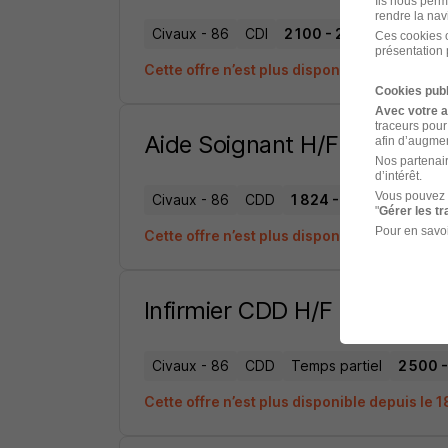
Ils nous perm
rendre la nav
Civaux - 86
CDI
2 100 - 2 200 € / mois
Ces cookies o
présentation 
Cette offre n’est plus disponible depuis le 
Cookies publ
Avec votre 
traceurs pour
Aide Soignant H/F
afin d’augmen
Nos partenair
d’intérêt.
Vous pouvez 
Civaux - 86
CDD
1 824 - 2 100 € / mois
"
Gérer les t
Pour en savoi
Cette offre n’est plus disponible depuis le 
Infirmier CDD H/F
Civaux - 86
CDD
Temps partiel
2 500 -
Cette offre n’est plus disponible depuis le 