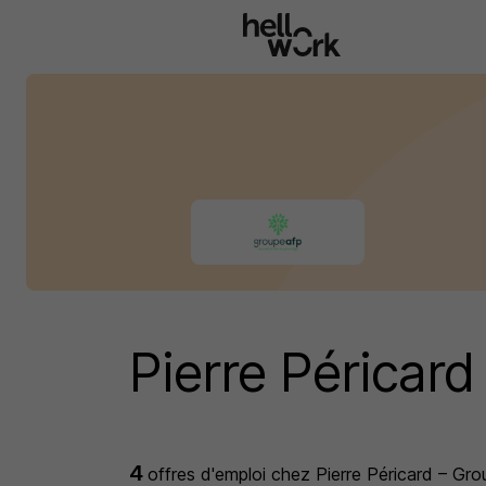
Aller au contenu principal
Pierre Péricar
4
offres d'emploi
chez Pierre Péricard – Gro