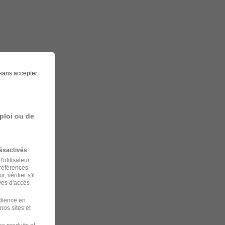
sans accepter
ploi ou de
ésactivés
.
'utilisateur
préférences
 vérifier s'il
ves d'accès
udience en
nos sites et