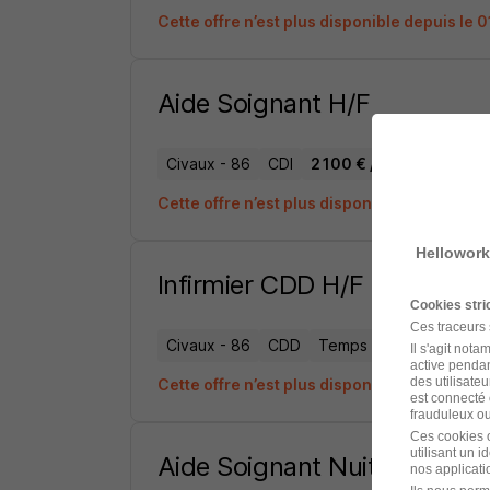
Cette offre n’est plus disponible depuis le 
Aide Soignant H/F
Civaux - 86
CDI
2 100 € / mois
Cette offre n’est plus disponible depuis le 
Hellowork
Infirmier CDD H/F
Cookies str
Ces traceurs
Civaux - 86
CDD
Temps partiel
2 500 -
Il s'agit not
active pendan
des utilisateu
Cette offre n’est plus disponible depuis le 
est connecté 
frauduleux ou 
Ces cookies o
utilisant un 
Aide Soignant Nuit H/F
nos applicatio