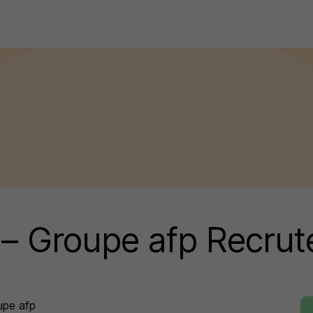
d – Groupe afp Recru
upe afp