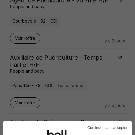
Agent de Puériculture - Volante H/F
People and baby
Courbevoie - 92
CDI
Voir l’offre
il y a 3 jours
Auxiliaire de Puériculture - Temps
Partiel H/F
People and baby
Paris 14e - 75
CDI
Temps partiel
Voir l’offre
il y a 3 jours
Auxilaire de Puériculure - Secteur
Continuer sans accepter
Chartrons H/F