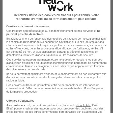
People and baby
Bordeaux - 33
CDD
Hellowork utilise des cookies ou traceurs pour rendre votre
recherche d’emploi ou de formation encore plus efficace.
Cookies strictement nécessaires
Voir l’offre
il y a 4 jours
Ces traceurs sont nécessaires au bon fonctionnement de nos services et
ne
peuvent pas être désactivés
.
Il s'agit notamment
de l'ensemble des cookies ou traceurs
permettant de maintenir
Agent de Puériculture en Crèche -
la session de l'utilisateur active pendant sa navigation sur le site, de stocker des
informations temporaires telles que les préférences des utilisateurs, les annonces
Secteur Chartrons - Cours du Médoc
ou les offres vues, gérer les processus d'identification de l'utilisateur, vérifier s'il
est connecté ou non, et plus globalement garantir la sécurité du site web en
H/F
détectant les tentatives d'accès frauduleux ou les violations de sécurité.
Ces cookies ou traceurs permettent également de piloter et suivre les sources
People and baby
d'acquisition d'audience en utilisant un identifiant unique permettant de comprendre
comment nos utilisateurs naviguent sur nos sites et nos applications en fonction
des différentes sources de trafic.
Bordeaux - 33
CDI
Ils nous permettent également d’observer le comportement de nos utilisateurs afin
d'améliorer nos produits et rendre la navigation dans nos sites beaucoup plus
rapide et fluide.
Ces cookies ou traceurs permettent enfin de personnaliser les interfaces de
Voir l’offre
consultation et d'effectuer une présentation personnalisée des offres d'emploi ou
il y a 4 jours
de formations proposées.
Cookies publicitaires
Avec votre accord
, nous et nos partenaires (Facebook,
Google Ads
, Critéo,
Bing,) pouvons utiliser des traceurs pour vous proposer des publicités pour des
sur
13
offres d’emploi ou des offres de formations personnalisés afin d’augmenter vos