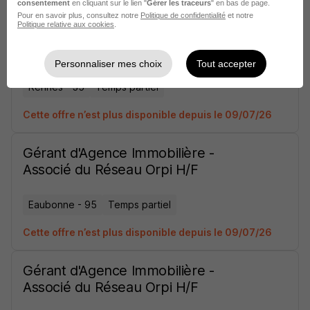
consentement
en cliquant sur le lien "
Gérer les traceurs
" en bas de page.
Pour en savoir plus, consultez notre
Politique de confidentialité
et notre
Politique relative aux cookies
.
Gérant d'Agence Immobilière -
Associé du Réseau Orpi H/F
Personnaliser mes choix
Tout accepter
Rennes - 35
Temps partiel
Cette offre n’est plus disponible depuis le 09/07/26
Gérant d'Agence Immobilière -
Associé du Réseau Orpi H/F
Eaubonne - 95
Temps partiel
Cette offre n’est plus disponible depuis le 09/07/26
Gérant d'Agence Immobilière -
Associé du Réseau Orpi H/F