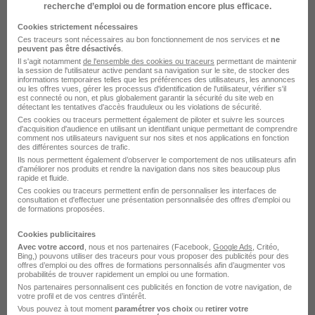
Associé du Réseau Orpi H/F
recherche d’emploi ou de formation encore plus efficace.
Cookies strictement nécessaires
Ces traceurs sont nécessaires au bon fonctionnement de nos services et
ne
Noirmoutier-en-l'Île - 85
Temps partiel
peuvent pas être désactivés
.
Il s'agit notamment
de l'ensemble des cookies ou traceurs
permettant de maintenir
la session de l'utilisateur active pendant sa navigation sur le site, de stocker des
Cette offre n’est plus disponible depuis le 09/07/26
informations temporaires telles que les préférences des utilisateurs, les annonces
ou les offres vues, gérer les processus d'identification de l'utilisateur, vérifier s'il
est connecté ou non, et plus globalement garantir la sécurité du site web en
détectant les tentatives d'accès frauduleux ou les violations de sécurité.
Gérant d'Agence Immobilière -
Ces cookies ou traceurs permettent également de piloter et suivre les sources
Associé du Réseau Orpi H/F
d'acquisition d'audience en utilisant un identifiant unique permettant de comprendre
comment nos utilisateurs naviguent sur nos sites et nos applications en fonction
des différentes sources de trafic.
Ils nous permettent également d’observer le comportement de nos utilisateurs afin
Pornic - 44
Temps partiel
d'améliorer nos produits et rendre la navigation dans nos sites beaucoup plus
rapide et fluide.
Ces cookies ou traceurs permettent enfin de personnaliser les interfaces de
Cette offre n’est plus disponible depuis le 09/07/26
consultation et d'effectuer une présentation personnalisée des offres d'emploi ou
de formations proposées.
Gérant d'Agence Immobilière -
Cookies publicitaires
Associé du Réseau Orpi H/F
Avec votre accord
, nous et nos partenaires (Facebook,
Google Ads
, Critéo,
Bing,) pouvons utiliser des traceurs pour vous proposer des publicités pour des
offres d’emploi ou des offres de formations personnalisés afin d’augmenter vos
probabilités de trouver rapidement un emploi ou une formation.
Marmande - 47
Temps partiel
Nos partenaires personnalisent ces publicités en fonction de votre navigation, de
votre profil et de vos centres d’intérêt.
Vous pouvez à tout moment
paramétrer vos choix
ou
retirer votre
Cette offre n’est plus disponible depuis le 09/07/26